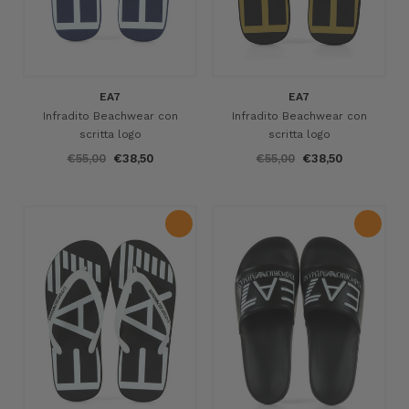
EA7
EA7
Infradito Beachwear con
Infradito Beachwear con
scritta logo
scritta logo
€55,00
€38,50
€55,00
€38,50