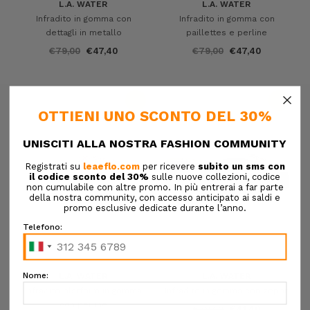
L.A. WATER
L.A. WATER
Infradito in gomma con
Infradito in gomma con
dettagli in metallo
paillettes e perline
€79,00
€47,40
€79,00
€47,40
×
L.A. WATER
L.A. WATER
Infradito platform in gomma
Infradito in gomma con zeppa
con perline
€69,00
€41,40