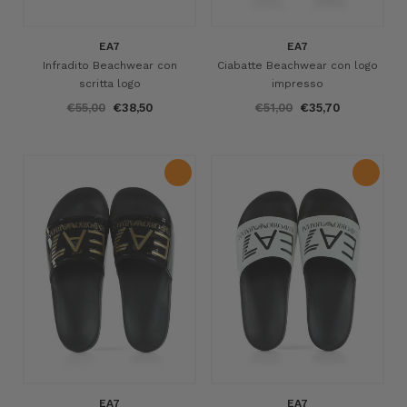
EA7
EA7
Infradito Beachwear con
Ciabatte Beachwear con logo
scritta logo
impresso
€55,00
€38,50
€51,00
€35,70
EA7
EA7