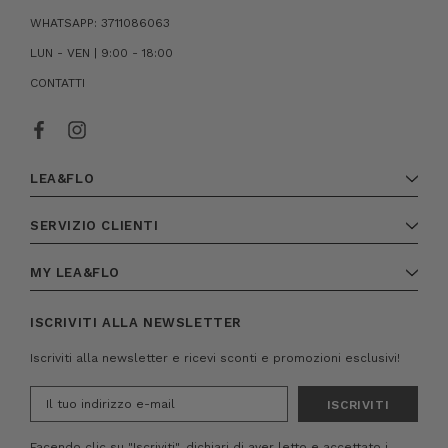
WHATSAPP: 3711086063
LUN - VEN | 9:00 - 18:00
CONTATTI
LEA&FLO
SERVIZIO CLIENTI
MY LEA&FLO
ISCRIVITI ALLA NEWSLETTER
Iscriviti alla newsletter e ricevi sconti e promozioni esclusivi!
Indirizzo
e-
mail
Facendo clic su "Iscriviti", dichiari di aver letto e accettato i