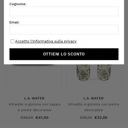
€69,00
€41,40
L.A. WATER
L.A. WATER
Infradito in gomma con zeppa
Infradito in gomma con pietre
e pietre decorative
decorative
€69,00
€41,40
€55,00
€33,00