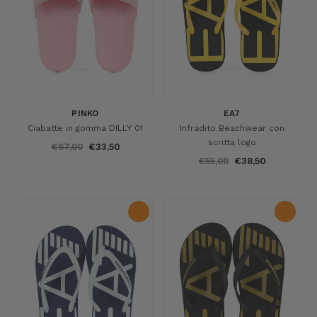
PINKO
EA7
Ciabatte in gomma DILLY 01
Infradito Beachwear con
scritta logo
€67,00
€33,50
€55,00
€38,50