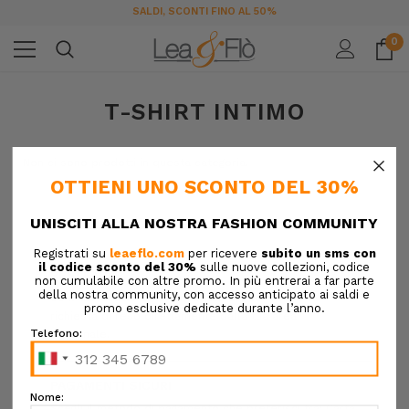
SALDI, SCONTI FINO AL 50%
0
T-SHIRT INTIMO
×
Non ci sono prodotti in questa categoria.
RESI FACILI
Se il tuo acquisto non ti soddisfa, puoi inviare la
richiesta di reso direttamente dalla tua area
personale.
PAGAMENTI SICURI
Scegli il metodo di pagamento che preferisci tra: Carta