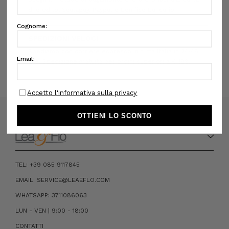
di credito, Scalapay, Paypal o Bonifico Bancario.
SPEDIZIONI VELOCI
Spediamo con corriere espresso in tutta Italia in 24/48
ore. Spedizione gratuita per ordini superiori a € 189.
TEL: +39 085 9117845
EMAIL: SERVICE@LEAEFLO.COM
WHATSAPP: 3711086063
LUN - VEN | 9:00 - 18:00
CONTATTI