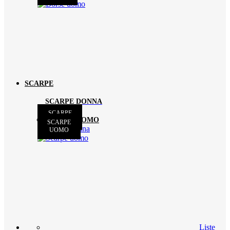
SCARPE
SCARPE DONNA
SCARPE
SCARPE UOMO
DONNA
SCARPE
UOMO
Liste