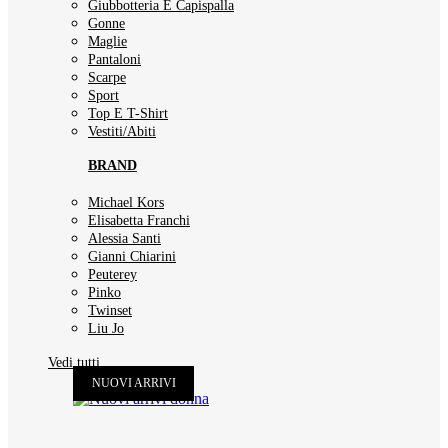
Giubbotteria E Capispalla
Gonne
Maglie
Pantaloni
Scarpe
Sport
Top E T-Shirt
Vestiti/Abiti
BRAND
Michael Kors
Elisabetta Franchi
Alessia Santi
Gianni Chiarini
Peuterey
Pinko
Twinset
Liu Jo
Vedi tutti
NUOVI ARRIVI