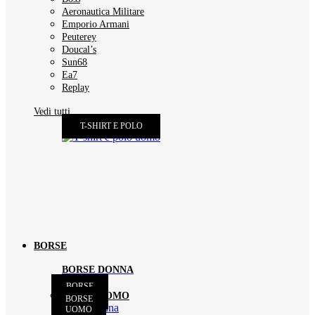
Aeronautica Militare
Emporio Armani
Peuterey
Doucal’s
Sun68
Ea7
Replay
Vedi tutti
T-SHIRT E POLO
BORSE
BORSE DONNA
BORSE
BORSE UOMO
DONNA
BORSE
UOMO