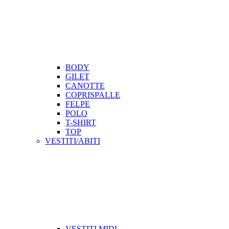
BODY
GILET
CANOTTE
COPRISPALLE
FELPE
POLO
T-SHIRT
TOP
VESTITI/ABITI
VESTITI MIDI