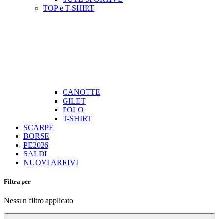
TOP e T-SHIRT
CANOTTE
GILET
POLO
T-SHIRT
SCARPE
BORSE
PE2026
SALDI
NUOVI ARRIVI
Filtra per
Nessun filtro applicato