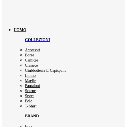
UOMO
COLLEZIONI
Accessori
Borse
Camicie
Classico
Giubbotteria E Capispalla
Intimo
Maglie
Pantaloni
Scarpe
Sport
Polo
T-Shirt
BRAND
Boss