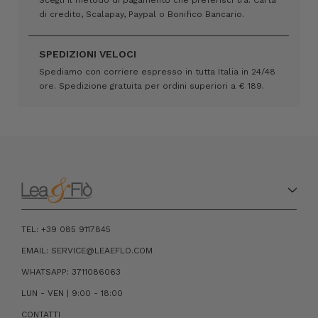
Scegli il metodo di pagamento che preferisci tra: Carta
di credito, Scalapay, Paypal o Bonifico Bancario.
SPEDIZIONI VELOCI
Spediamo con corriere espresso in tutta Italia in 24/48
ore. Spedizione gratuita per ordini superiori a € 189.
TEL: +39 085 9117845
EMAIL: SERVICE@LEAEFLO.COM
WHATSAPP: 3711086063
LUN - VEN | 9:00 - 18:00
CONTATTI