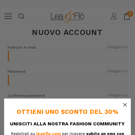
0
NUOVO ACCOUNT
Indirizzo e-mail
Obbligatorio
Password
Obbligatorio
Conferma password
Obbligatorio
×
Preferenza per lo shopping
Obbligatorio
Uomo
Donna