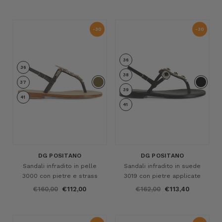
-30
-30
%
%
36
36
38
37
39
41
41
DG POSITANO
DG POSITANO
Sandali infradito in pelle
Sandali infradito in suede
3000 con pietre e strass
3019 con pietre applicate
€160,00
€112,00
€162,00
€113,40