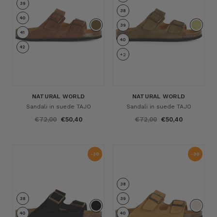
39
38
40
39
41
40
42
+2
NATURAL WORLD
NATURAL WORLD
Sandali in suede TAJO
Sandali in suede TAJO
€72,00
€50,40
€72,00
€50,40
-30
-30
%
%
38
38
39
40
40