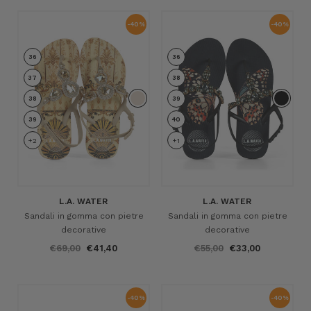
-40%
-40%
36
36
37
38
38
39
39
40
+2
+1
L.A. WATER
L.A. WATER
Sandali in gomma con pietre
Sandali in gomma con pietre
decorative
decorative
€69,00
€41,40
€55,00
€33,00
-40%
-40%