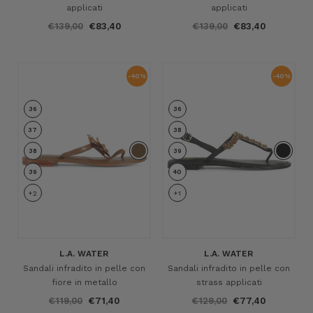
applicati
applicati
€139,00
€83,40
€139,00
€83,40
-40%
-40%
36
36
37
38
38
39
39
40
+2
+1
L.A. WATER
L.A. WATER
Sandali infradito in pelle con
Sandali infradito in pelle con
fiore in metallo
strass applicati
€119,00
€71,40
€129,00
€77,40