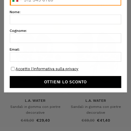
€79,00
€47,40
€79,00
€47,40
-40%
-40%
36
37
36
38
39
+2
L.A. WATER
L.A. WATER
Sandali in gomma con pietre
Sandali in gomma con pietre
decorative
decorative
€49,00
€29,40
€69,00
€41,40