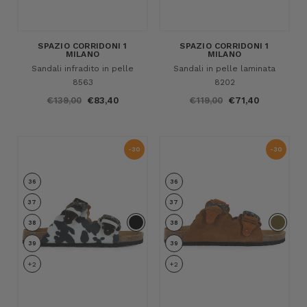
SPAZIO CORRIDONI 1
SPAZIO CORRIDONI 1
MILANO
MILANO
Sandali infradito in pelle
Sandali in pelle laminata
8563
8202
€139,00
€83,40
€119,00
€71,40
-30
-30
%
%
36
36
37
37
38
38
39
39
+2
+2