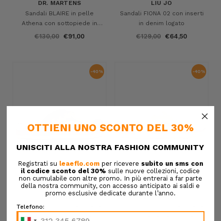
DR. MARTENS
LIU JO
Sandali BLAIRE in pelle
Sandali FIONA 02 con inserti
Athena con sottopiede in
in denim logato
memory SoftWair
€130,00
€91,00
€129,00
€64,50
-40%
-40%
×
38
38
L.A. WATER
L.A. WATER
Sandali infradito in ecopelle
Sandali infradito in ecopelle
con pietre decorative
con pietre decorative