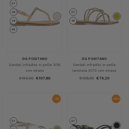
37
38
37
39
39
40
DG POSITANO
DG POSITANO
Sandali infradito in pelle 3015
Sandali infradito in pelle
con strass
laminata 3070 con strass
€154,00
€107,80
€106,00
€74,20
-30
-40%
%
37
37