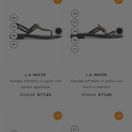
36
36
37
39
38
40
39
41
+2
L.A. WATER
L.A. WATER
Sandali infradito in pelle con
Sandali infradito in pelle con
pietre applicate
fiore in metallo
€129,00
€77,40
€119,00
€71,40
-30
-30
%
%
37