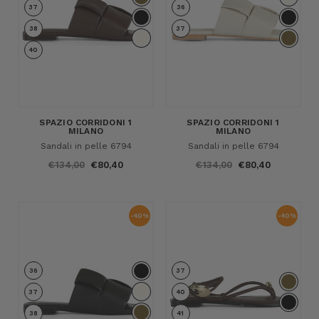
37
36
38
37
40
SPAZIO CORRIDONI 1
SPAZIO CORRIDONI 1
MILANO
MILANO
Sandali in pelle 6794
Sandali in pelle 6794
€134,00
€80,40
€134,00
€80,40
-40%
-40%
36
37
37
40
38
41