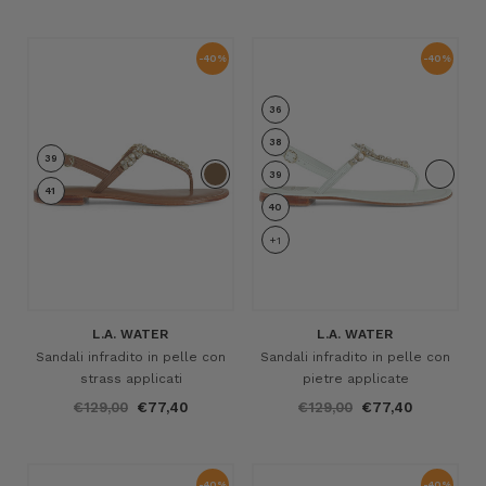
-40%
-40%
36
38
39
39
41
40
+1
L.A. WATER
L.A. WATER
Sandali infradito in pelle con
Sandali infradito in pelle con
strass applicati
pietre applicate
€129,00
€77,40
€129,00
€77,40
-40%
-40%