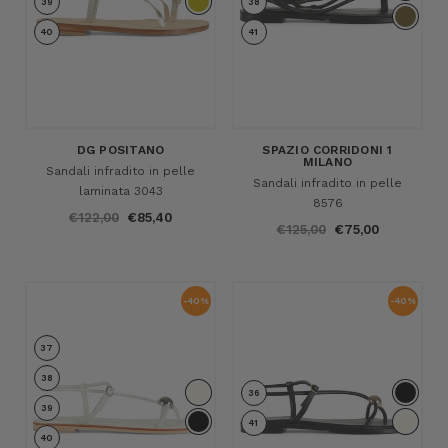
39
38
40
41
DG POSITANO
SPAZIO CORRIDONI 1
MILANO
Sandali infradito in pelle
Sandali infradito in pelle
laminata 3043
8576
€122,00
€85,40
€125,00
€75,00
-40%
-40%
37
38
36
39
41
40