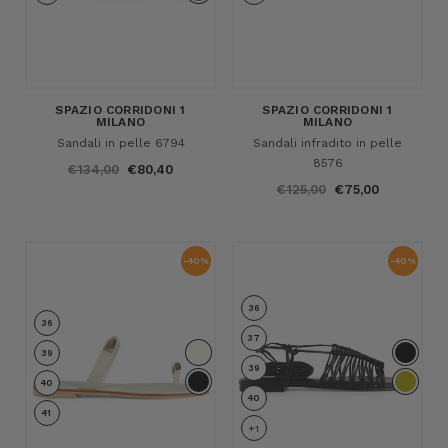
SPAZIO CORRIDONI 1
SPAZIO CORRIDONI 1
MILANO
MILANO
Sandali in pelle 6794
Sandali infradito in pelle
8576
€134,00
€80,40
€125,00
€75,00
-40%
-40%
36
36
37
39
39
40
40
41
+1