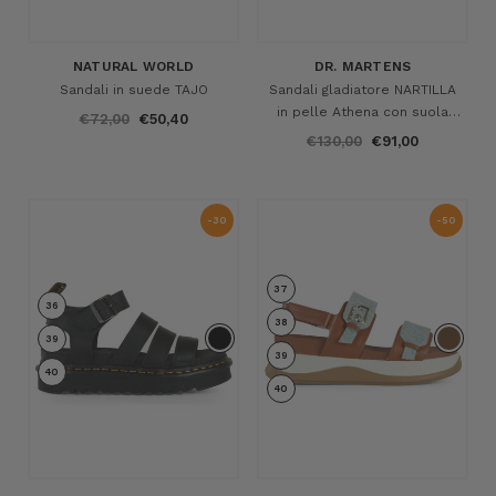
NATURAL WORLD
DR. MARTENS
Sandali in suede TAJO
Sandali gladiatore NARTILLA
in pelle Athena con suola
€72,00
€50,40
leggera Zebrilus
€130,00
€91,00
-30
-50
%
%
37
36
38
39
39
40
40