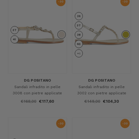
-30
-30
%
%
36
37
37
38
41
40
+1
DG POSITANO
DG POSITANO
Sandali infradito in pelle
Sandali infradito in pelle
3008 con pietre applicate
3002 con pietre applicate
€168,00
€117,60
€149,00
€104,30
-30
-30
%
%