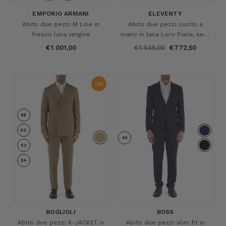
EMPORIO ARMANI
ELEVENTY
Abito due pezzi M Line in
Abito due pezzi cucito a
fresco lana vergine
mano in lana Loro Piana, seta
e lino
€1 001,00
€1 545,00
€772,50
-30
%
48
50
46
52
54
BOGLIOLI
BOSS
Abito due pezzi K-JACKET in
Abito due pezzi slim fit in