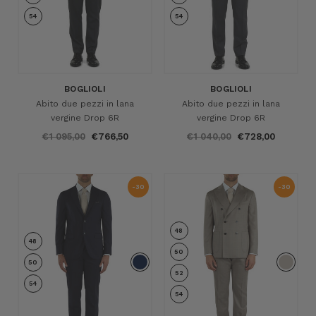
54
54
BOGLIOLI
BOGLIOLI
Abito due pezzi in lana
Abito due pezzi in lana
vergine Drop 6R
vergine Drop 6R
€1 095,00
€766,50
€1 040,00
€728,00
-30
-30
%
%
48
48
50
50
52
54
54