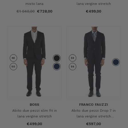
misto lana
lana vergine stretch
€1 040,00
€728,00
€499,00
48
54
50
56
BOSS
FRANCO FAUZZI
Abito due pezzi slim fit in
Abito due pezzi Drop 7 in
lana vergine stretch
lana vergine stretch
MARZOTTO
€499,00
€597,00