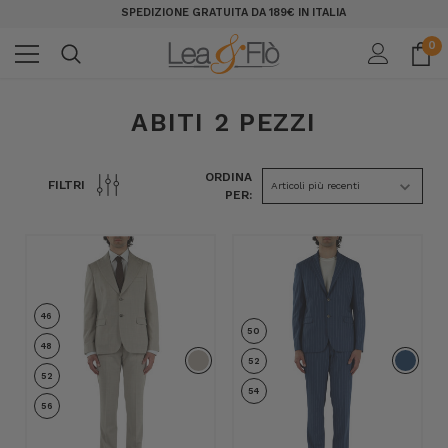
SPEDIZIONE GRATUITA DA 189€ IN ITALIA
0
ABITI 2 PEZZI
ORDINA
FILTRI
PER:
46
50
48
52
52
54
56