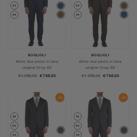
52
50
54
54
BOGLIOLI
BOGLIOLI
Abito due pezzi in lana
Abito due pezzi in lana
vergine Drop 6R
vergine Drop 6R
€1 095,00
€766,50
€1 095,00
€766,50
-30
-30
%
%
48
46
50
50
52
52