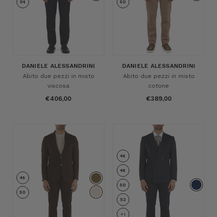
54
50
DANIELE ALESSANDRINI
DANIELE ALESSANDRINI
Abito due pezzi in misto
Abito due pezzi in misto
viscosa
cotone
€406,00
€389,00
46
48
46
50
50
52
+1