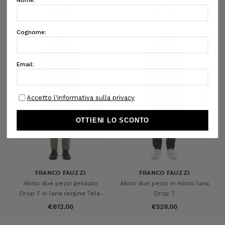
Castrignano Perrini
€555,00
€612,00
46
46
48
52
50
FRANCO FAUZZI
FRANCO FAUZZI
Abito due pezzi gessato
Abito due pezzi in misto lana
Drop 7 in lana vergine Telai
Drop 7
Castrignano Perrini
€612,00
€528,00