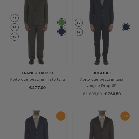
%
44
50
48
52
50
FRANCO FAUZZI
BOGLIOLI
Abito due pezzi in misto lana
Abito due pezzi in lana
vergine Drop 6R
€477,00
€1 095,00
€766,50
-30
-30
%
%