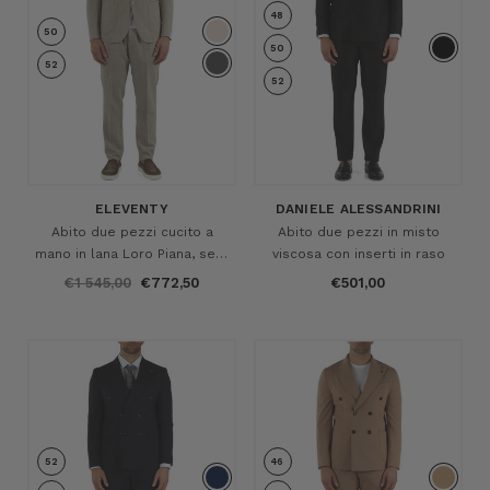
48
50
50
52
52
ELEVENTY
DANIELE ALESSANDRINI
Abito due pezzi cucito a
Abito due pezzi in misto
mano in lana Loro Piana, seta
viscosa con inserti in raso
e lino
€1 545,00
€772,50
€501,00
52
46