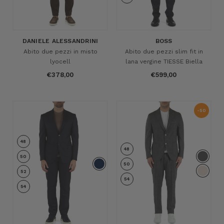
DANIELE ALESSANDRINI
BOSS
Abito due pezzi in misto
Abito due pezzi slim fit in
lyocell
lana vergine TIESSE Biella
€378,00
€599,00
-50
%
48
48
50
50
52
54
54