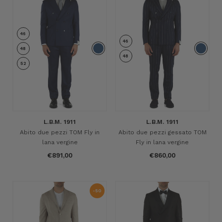
46
46
48
48
52
L.B.M. 1911
L.B.M. 1911
Abito due pezzi TOM Fly in
Abito due pezzi gessato TOM
lana vergine
Fly in lana vergine
€891,00
€860,00
-50
%