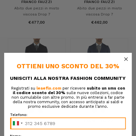
FRANCO FAUZZI
FRANCO FAUZZI
Abito due pezzi in misto
Abito due pezzi in misto
viscosa Drop 7
viscosa Drop 7
€477,00
€462,00
×
46
46
48
48
50
52
52
54
+1
FRANCO FAUZZI
FRANCO FAUZZI
Abito due pezzi in misto lana
Abito due pezzi gessato
Drop 7
Drop 7 in lana vergine Telai