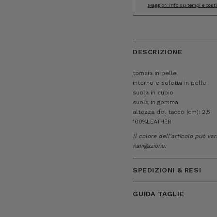
Maggiori info su tempi e cost
DESCRIZIONE
tomaia in pelle
interno e soletta in pelle
suola in cuoio
suola in gomma
altezza del tacco (cm): 2,5
100%LEATHER
Il colore dell'articolo può va
navigazione.
SPEDIZIONI & RESI
GUIDA TAGLIE