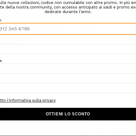
COLORE:
NERO
ALTRI COLORI:
TAGLIA:
39
40
41
41,5
Hurry!
Scegli la tua taglia tra quell
Only
left
om
2-3 giorni lavorativi
Per ordini superiori a 1