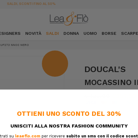
SPEDIZIONE GRATUITA DA 189€ IN ITALIA
ESIGNERS
NOVITÀ
SALDI
DONNA
UOMO
BORSE
SCARP
WUF273 NN00 NERO
DOUCAL'S
MOCASSINO I
€425,00
€297,50
SKU:
5BDUSDU2
DESIGNER SKU:
Confezione regalo:
Opzioni d