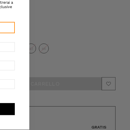
42
42,5
43
44
e disponibili
GRATIS
89€