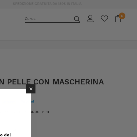
0
Cerca
E
N PELLE CON MASCHERINA
×
528SIEWUF273 NN00:T8-11
isponibili