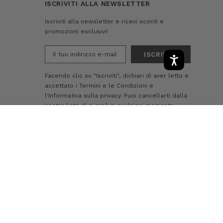
ISCRIVITI ALLA NEWSLETTER
Iscriviti alla newsletter e ricevi sconti e
promozioni esclusivi!
Indirizzo
e-
mail
Facendo clic su "Iscriviti", dichiari di aver letto e
accettato i
Termini e le Condizioni
e
l'Informativa sulla privacy.
Puoi cancellarti dalla
nostra lista di e-mail in qualsiasi momento
-
+
AGGIUNGI AL CARRELLO