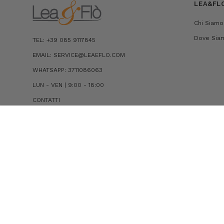
LEA&FL
Chi Siamo
Dove Sia
TEL: +39 085 9117845
EMAIL: SERVICE@LEAEFLO.COM
WHATSAPP: 3711086063
LUN - VEN | 9:00 - 18:00
CONTATTI
MOCASSINO IN PELLE CON MASCHERINA
€425,00
€297,50
© 2026 Lea Flò . All Right Reserved. PIVA 01243730684 |
Condizion