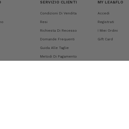
O
SERVIZIO CLIENTI
MY LEA&FLO
Condizioni Di Vendita
Accedi
mo
Resi
Registrati
Richiesta Di Recesso
I Miei Ordini
Domande Frequenti
Gift Card
Guida Alle Taglie
Metodi Di Pagamento
Spedizioni
Mappa Del Sito
i generali d'uso
|
Credits
|
Privacy Policy
Cookie Policy