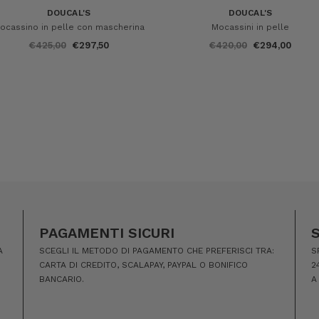
DOUCAL'S
DOUCAL'S
ocassino in pelle con mascherina
Mocassini in pelle
€425,00
€297,50
€420,00
€294,00
PAGAMENTI SICURI
A
SCEGLI IL METODO DI PAGAMENTO CHE PREFERISCI TRA:
S
CARTA DI CREDITO, SCALAPAY, PAYPAL O BONIFICO
2
BANCARIO.
A