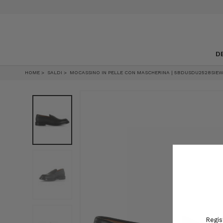
SALDI, SCONTI FINO AL 50%
D
HOME
SALDI
MOCASSINO IN PELLE CON MASCHERINA | 5BDUSDU2528SIE