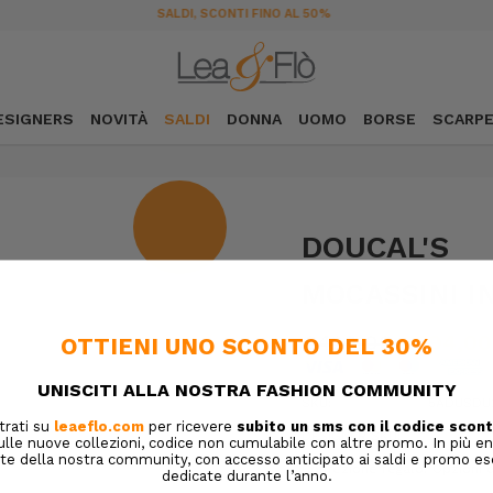
SPEDIZIONE GRATUITA DA 189€ IN ITALIA
ESIGNERS
NOVITÀ
SALDI
DONNA
UOMO
BORSE
SCARP
DOUCAL'S
MOCASSINI I
€420,00
€294,00
SKU:
5ADUSDU2
DESIGNER SKU:
Confezione regalo:
Opzioni d