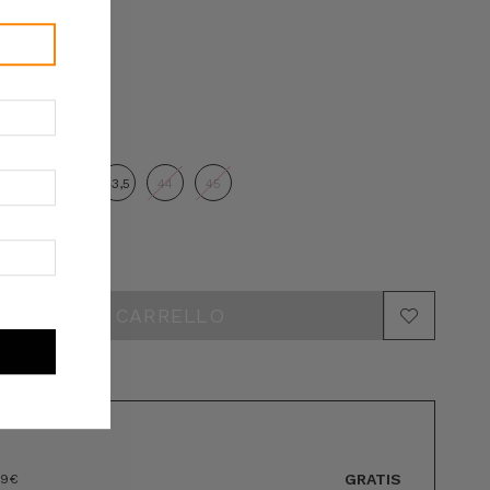
42,5
43
43,5
44
45
e disponibili
GRATIS
89€