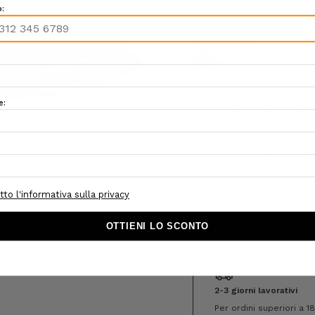
COLORE:
NERO
ALTRI COLORI:
TAGLIA:
39
40
41
42
Hurry!
Scegli la tua taglia tra quell
Only
left
2-3 giorni lavorativi
Per ordini superiori a 1