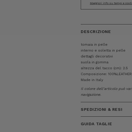
Maggiori info su tempi e cost
DESCRIZIONE
tomaia in pelle
interno e soletta in pelle
dettagli decorativi
suola in gomma
altezza del tacco (cm): 2.5
Composizione: 100%LEATHER
Made in Italy
Il colore dell'articolo può va
navigazione.
SPEDIZIONI & RESI
GUIDA TAGLIE