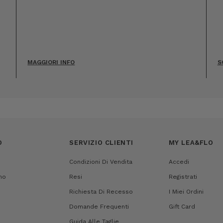
MAGGIORI INFO
S
O
SERVIZIO CLIENTI
MY LEA&FLO
Condizioni Di Vendita
Accedi
mo
Resi
Registrati
Richiesta Di Recesso
I Miei Ordini
Domande Frequenti
Gift Card
Guida Alle Taglie