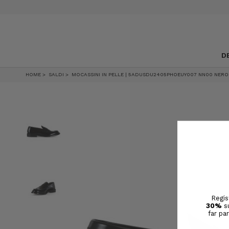
SALDI, SCONTI FINO AL 50%
D
HOME
SALDI
MOCASSINI IN PELLE | 5ADUSDU2405PHOEUY007 NN00 NERO