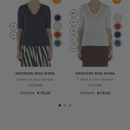
%
%
XS
S
S
M
L
L
+1
WEEKEND MAX MARA
WEEKEND MAX MARA
T-shirt in lino stretch
T-shirt in lino stretch
OPZIONE
OPZIONE
€109,00
€76,30
€109,00
€76,30