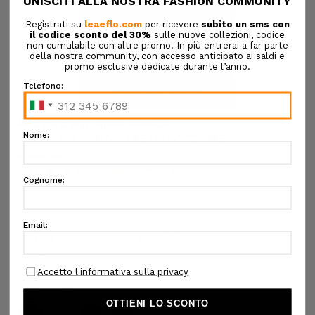
Tap or pinch to expand
WEEKEND MAX MARA
T-SHIRT IN LINO STRETCH OPZIONE
€109,00
€76,30
SKU:
6AMDAWKDOPZIONE 008:T2-2
DESIGNER SKU:
Confezione regalo:
Opzioni disponibili
COLORE:
BLU
ALTRI COLORI: