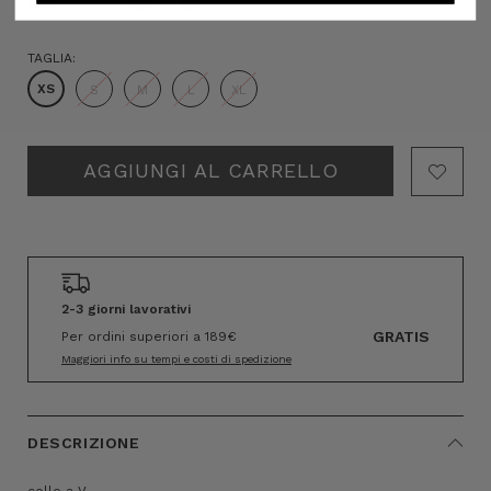
TAGLIA:
XS
S
M
L
XL
Hurry!
Only
left
2-3 giorni lavorativi
GRATIS
Per ordini superiori a 189€
Maggiori info su tempi e costi di spedizione
DESCRIZIONE
collo a V