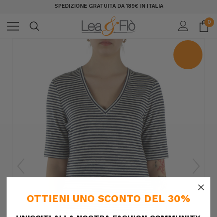
SPEDIZIONE GRATUITA DA 189€ IN ITALIA
0
×