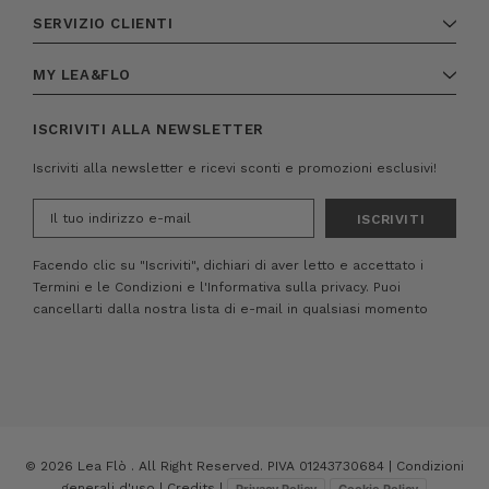
SERVIZIO CLIENTI
MY LEA&FLO
ISCRIVITI ALLA NEWSLETTER
Iscriviti alla newsletter e ricevi sconti e promozioni esclusivi!
Indirizzo
e-
mail
Facendo clic su "Iscriviti", dichiari di aver letto e accettato i
Termini e le Condizioni
e
l'Informativa sulla privacy.
Puoi
cancellarti dalla nostra lista di e-mail in qualsiasi momento
© 2026 Lea Flò . All Right Reserved. PIVA 01243730684 |
Condizioni
generali d'uso
|
Credits
|
Privacy Policy
Cookie Policy