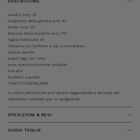
DESCRIZIONE
cavallo (cm): 32
lunghezza della gamba (cm): 87
fondo (cm): 30
Altezza della modella (cm): 175
Taglia indossata: 40
chiusura con bottone e zip a scomparsa
cinque tasche
patch logo sul retro
aree intenzionalmente sbiadite
vita alta
modello svasato
70%COTTON30%LINEN
Il colore dell'articolo può variare leggermente a seconda del
dispositivo utilizzato per la navigazione.
SPEDIZIONI & RESI
GUIDA TAGLIE