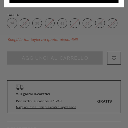
TAGLIA:
34
36
38
40
42
44
46
48
50
Hurry!
Scegli la tua taglia tra quelle disponibili
Only
left
2-3 giorni lavorativi
GRATIS
Per ordini superiori a 189€
Maggiori info su tempi e costi di spedizione