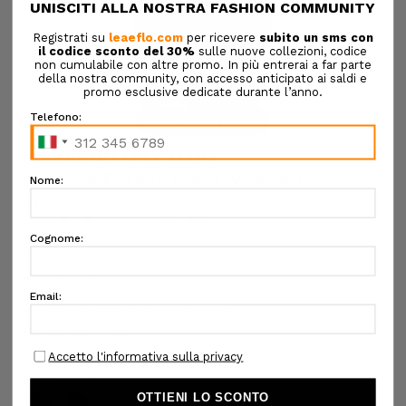
Tap or pinch to expand
WEEKEND MAX MARA
PANTALONE JEANS SVASATO LATINO
€169,00
€118,30
SKU:
6AMDAWKDLATINO 001:T1-1
DESIGNER SKU:
Confezione regalo:
Opzioni disponibili
COLORE:
BLU SCURO
ALTRI COLORI: