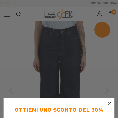
SPEDIZIONE GRATUITA DA 189€ IN ITALIA
0
×