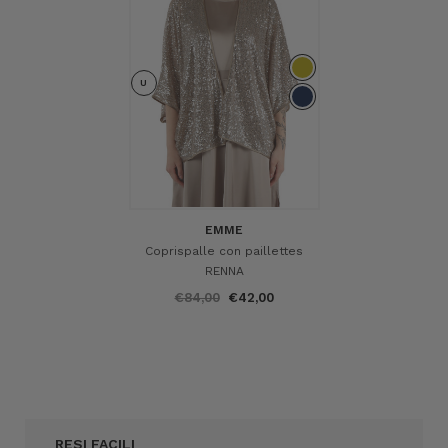
%
U
EMME
Coprispalle con paillettes
RENNA
€84,00
€42,00
RESI FACILI