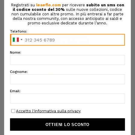
Tap or pinch to expand
WEEKEND MAX MARA
ORECCHINI A CLIPS OVATTE PASTICCINO
€69,00
€48,30
SKU:
6AMDBWKAOVATTE 001:T15-1
DESIGNER SKU:
Confezione regalo:
Opzioni disponibili
COLORE:
ORO
ALTRI COLORI: