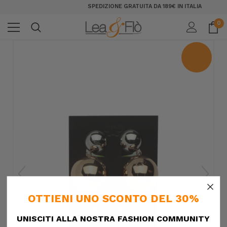
SPEDIZIONE GRATUITA DA 189€ IN ITALIA
0
×