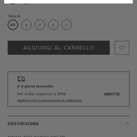
TAGLIA:
XS
S
M
L
XL
Hurry!
Only
left
2-3 giorni lavorativi
GRATIS
Per ordini superiori a 189€
Maggiori info su tempi e costi di spedizione
DESCRIZIONE
Altezza della modella (cm): 175