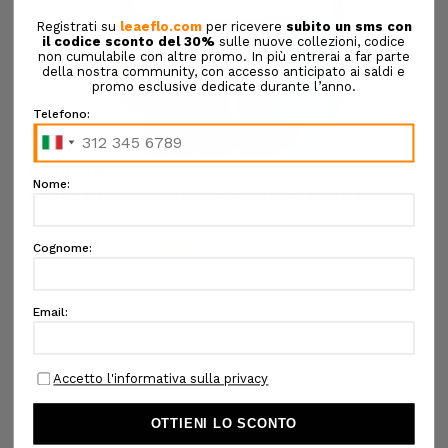
Tap or pinch to expand
TWINSET
T-SHIRT IN COTONE CON STAMPA FRONTALE
€96,00
€67,20
SKU:
6ATDA261TP2341 13162:T2-2
DESIGNER SKU:
Confezione regalo:
Opzioni disponibili
COLORE:
VERDE CHIARO
ALTRI COLORI: