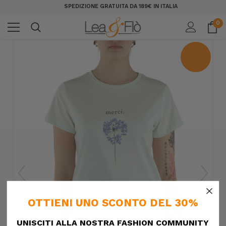
SPEDIZIONE GRATUITA DA 189€ IN ITALIA
0
×