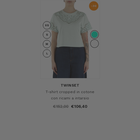
-30
%
XS
S
M
L
TWINSET
T-shirt cropped in cotone
con ricami a intarsio
€152,00
€106,40