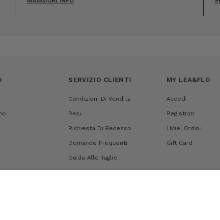
MAGGIORI INFO
S
O
SERVIZIO CLIENTI
MY LEA&FLO
Condizioni Di Vendita
Accedi
mo
Resi
Registrati
Richiesta Di Recesso
I Miei Ordini
Domande Frequenti
Gift Card
Guida Alle Taglie
Metodi Di Pagamento
Spedizioni
Mappa Del Sito