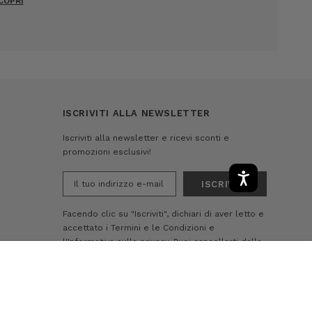
COPRI
ISCRIVITI ALLA NEWSLETTER
Iscriviti alla newsletter e ricevi sconti e
promozioni esclusivi!
Indirizzo
e-
mail
Facendo clic su "Iscriviti", dichiari di aver letto e
accettato i
Termini e le Condizioni
e
l'Informativa sulla privacy.
Puoi cancellarti dalla
nostra lista di e-mail in qualsiasi momento
-
+
AGGIUNGI AL CARRELLO