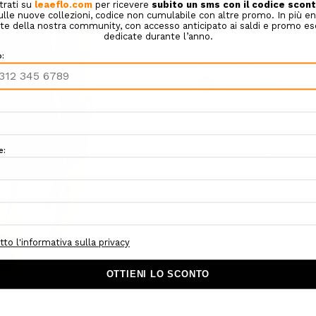
Confezione regalo:
Opzioni d
COLORE:
BLU SCURO
ALTRI COLORI:
TAGLIA:
M
L
XL
XXL
Hurry!
Scegli la tua taglia tra quell
Only
left
om