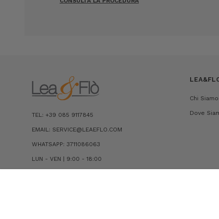
CONSULTA LA PROCEDURA
LEA&FL
Chi Siamo
Dove Sia
TEL: +39 085 9117845
EMAIL: SERVICE@LEAEFLO.COM
WHATSAPP: 3711086063
LUN - VEN | 9:00 - 18:00
CONTATTI
POLO IN COTONE PIQUET CON DETTAGLI A
CONTRASTO
€70,00
€35,00