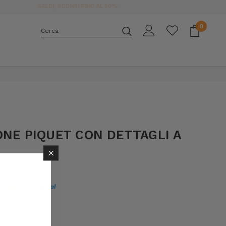
0
Cerca
E
ONE PIQUET CON DETTAGLI A
×
11 07:T2-4