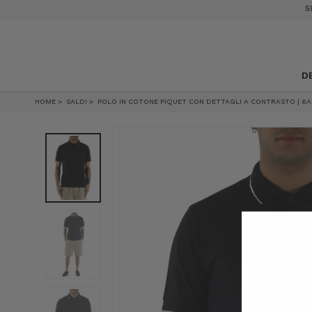
SPEDIZIONE GRATUITA DA 189€ IN ITALIA
D
HOME
SALDI
POLO IN COTONE PIQUET CON DETTAGLI A CONTRASTO | 6A