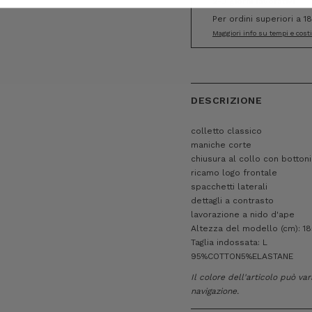
2-3 giorni lavorativi
Per ordini superiori a 1
Maggiori info su tempi e cost
DESCRIZIONE
colletto classico
maniche corte
chiusura al collo con bottoni
ricamo logo frontale
spacchetti laterali
dettagli a contrasto
lavorazione a nido d'ape
Altezza del modello (cm): 18
Taglia indossata: L
95%COTTON5%ELASTANE
Il colore dell'articolo può va
navigazione.