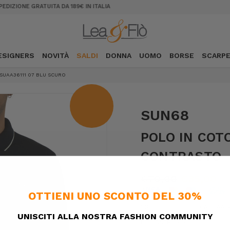
SALDI, SCONTI FINO AL 50%
ESIGNERS
NOVITÀ
SALDI
DONNA
UOMO
BORSE
SCARP
SUAA36111 07 BLU SCURO
SUN68
POLO IN COT
CONTRASTO
€70,00
€35,00
SKU:
6ASUAA361
DESIGNER SKU: