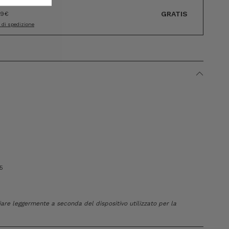
GRATIS
89€
i di spedizione
5
riare leggermente a seconda del dispositivo utilizzato per la