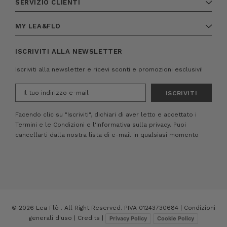
SERVIZIO CLIENTI
MY LEA&FLO
ISCRIVITI ALLA NEWSLETTER
Iscriviti alla newsletter e ricevi sconti e promozioni esclusivi!
Indirizzo
e-
mail
Facendo clic su "Iscriviti", dichiari di aver letto e accettato i
Termini e le Condizioni
e
l'Informativa sulla privacy.
Puoi
cancellarti dalla nostra lista di e-mail in qualsiasi momento
© 2026 Lea Flò . All Right Reserved. PIVA 01243730684 |
Condizioni
generali d'uso
|
Credits
|
Privacy Policy
Cookie Policy