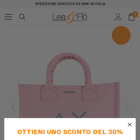
SPEDIZIONE GRATUITA DA 189€ IN ITALIA
0
×