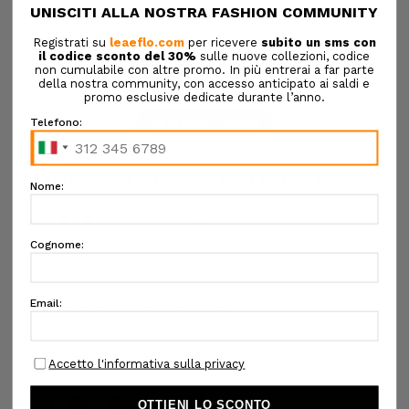
Tap or pinch to expand
SUN68
BEACH: BORSA SHOPPING CALI MIDI IN CANVAS
€90,00
€45,00
SKU:
6ASDBW36202 20:T15-1
DESIGNER SKU:
Confezione regalo:
Opzioni disponibili
COLORE:
ROSA
ALTRI COLORI: