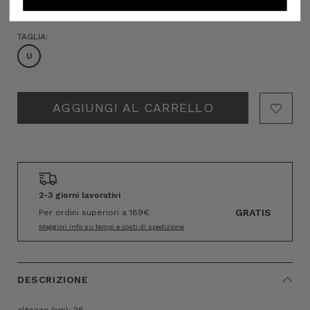
TAGLIA:
U
Hurry!
Only
left
2-3 giorni lavorativi
GRATIS
Per ordini superiori a 189€
Maggiori info su tempi e costi di spedizione
DESCRIZIONE
altezza (cm): 26