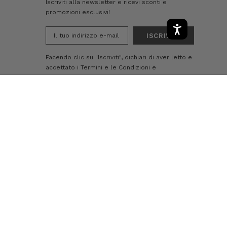
Iscriviti alla newsletter e ricevi sconti e
promozioni esclusivi!
Indirizzo
e-
mail
Facendo clic su "Iscriviti", dichiari di aver letto e
accettato i
Termini e le Condizioni
e
l'Informativa sulla privacy.
Puoi cancellarti dalla
nostra lista di e-mail in qualsiasi momento
-
+
AGGIUNGI AL CARRELLO