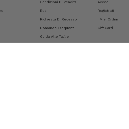
Condizioni Di Vendita
Accedi
mo
Resi
Registrati
Richiesta Di Recesso
I Miei Ordini
Domande Frequenti
Gift Card
Guida Alle Taglie
Metodi Di Pagamento
Spedizioni
Mappa Del Sito
i generali d'uso
|
Credits
|
Privacy Policy
Cookie Policy
Informativa sulla raccolta
Le tue preferenze relative alla privacy