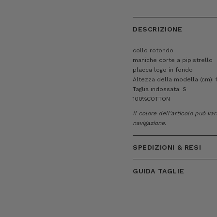
DESCRIZIONE
collo rotondo
maniche corte a pipistrello
placca logo in fondo
Altezza della modella (cm): 
Taglia indossata: S
100%COTTON
Il colore dell'articolo può va
navigazione.
SPEDIZIONI & RESI
GUIDA TAGLIE