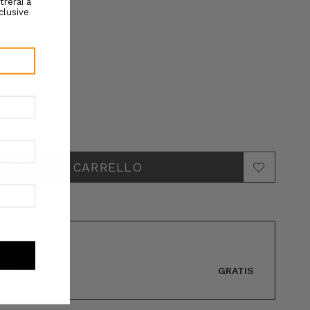
GRATIS
89€
i di spedizione