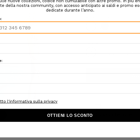
COLORE:
BIANCO
ALTRI COLORI:
TAGLIA:
XS
S
M
L
Hurry!
Only
left
om
2-3 giorni lavorativi
Per ordini superiori a 1
Maggiori info su tempi e cost