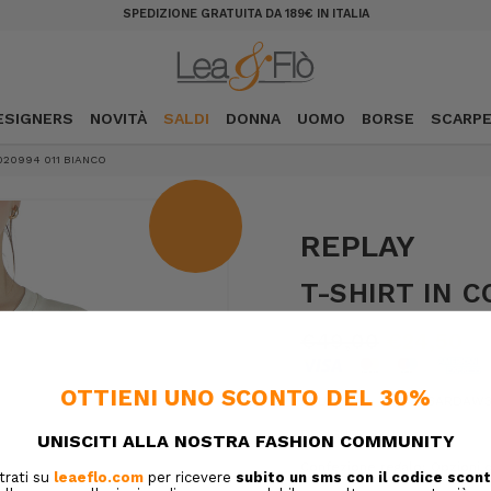
SPEDIZIONE GRATUITA DA 189€ IN ITALIA
ESIGNERS
NOVITÀ
SALDI
DONNA
UOMO
BORSE
SCARP
20994 011 BIANCO
REPLAY
T-SHIRT IN 
€49,00
€24,50
SKU:
6ARDAW34
DESIGNER SKU:
Confezione regalo:
Opzioni d