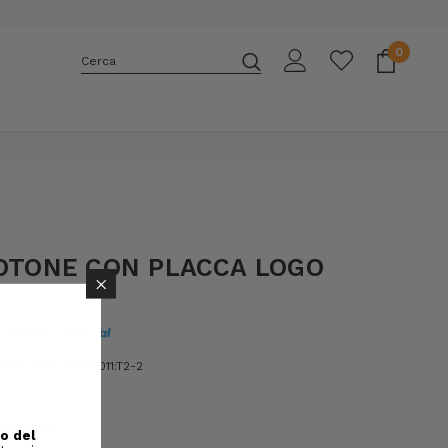
0
Cerca
E
COTONE CON PLACCA LOGO
×
66C00020994 011:T2-2
isponibili