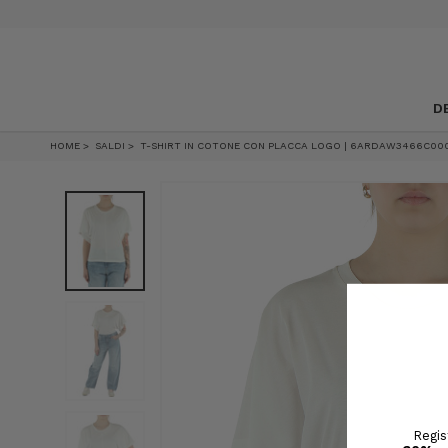
D
HOME
SALDI
T-SHIRT IN COTONE CON PLACCA LOGO | 6ARDAW3466C000