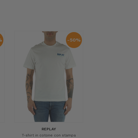
%
-50%
REPLAY
o
T-shirt in cotone con stampa