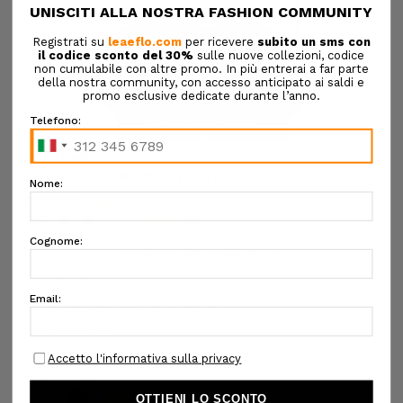
Tap or pinch to expand
REPLAY
CAMICIA OVERSIZE IN LINO
€119,00
€59,50
SKU:
6ARDAW238800085574G 011:T2-2
DESIGNER SKU:
Confezione regalo:
Opzioni disponibili
COLORE:
BIANCO
ALTRI COLORI: