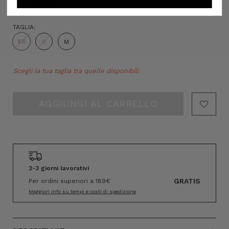
TAGLIA:
XS
S
M
Hurry!
Scegli la tua taglia tra quelle disponibili
Only
left
2-3 giorni lavorativi
GRATIS
Per ordini superiori a 189€
Maggiori info su tempi e costi di spedizione