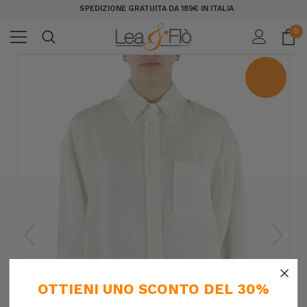
SPEDIZIONE GRATUITA DA 189€ IN ITALIA
0
×