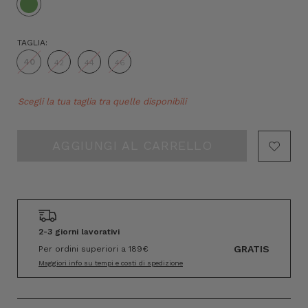
TAGLIA:
40
42
44
46
Hurry!
Scegli la tua taglia tra quelle disponibili
Only
left
2-3 giorni lavorativi
GRATIS
Per ordini superiori a 189€
Maggiori info su tempi e costi di spedizione