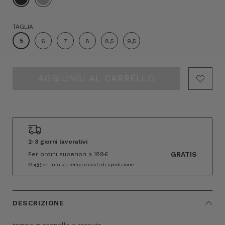
TAGLIA:
5
6
7
8
8,5
9,5
Hurry!
Only
left
2-3 giorni lavorativi
GRATIS
Per ordini superiori a 189€
Maggiori info su tempi e costi di spedizione
DESCRIZIONE
tomaia in ecopelle e tessuto