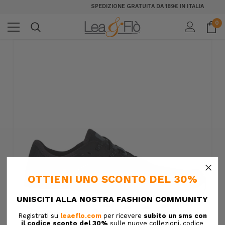
SPEDIZIONE GRATUITA DA 189€ IN ITALIA
0
×