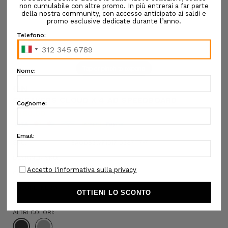
Tap or pinch to expand
ON
SNEAKERS CLOUD X 4 AD SPEEDBOARD
€160,00
SKU:
5AODS3WF1017 0397:T7-7
DESIGNER SKU:
Confezione regalo:
Opzioni disponibili
COLORE:
NERO
ALTRI COLORI: