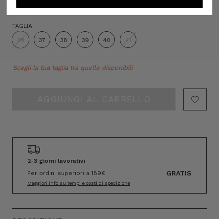
TAGLIA:
36
37
38
39
40
41
Hurry!
Scegli la tua taglia tra quelle disponibili
Only
left
2-3 giorni lavorativi
GRATIS
Per ordini superiori a 189€
Maggiori info su tempi e costi di spedizione