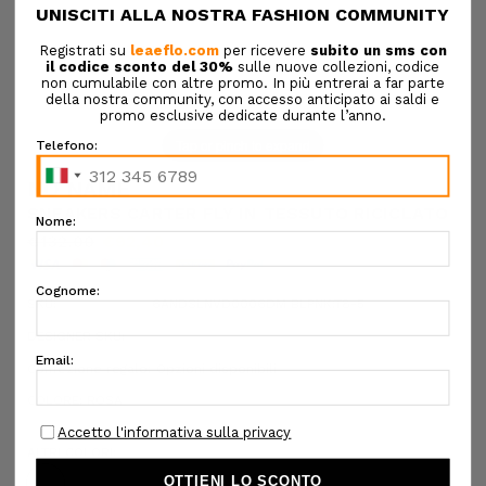
Tap or pinch to expand
NO NAME
SNEAKERS CARTER FLY IN TESSUTO RICICLATO
€132,00
€92,40
SKU:
6ANDSLNVD0006DM BLPNK:T8-5
DESIGNER SKU:
Confezione regalo:
Opzioni disponibili
COLORE:
ROSA
ALTRI COLORI: