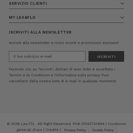
SERVIZIO CLIENTI
MY LEA&FLO
ISCRIVITI ALLA NEWSLETTER
Iscriviti alla newsletter e ricevi sconti e promozioni esclusivi!
Indirizzo
e-
mail
Facendo clic su "Iscriviti", dichiari di aver letto e accettato i
Termini e le Condizioni
e
l'Informativa sulla privacy.
Puoi
cancellarti dalla nostra lista di e-mail in qualsiasi momento
© 2026 Lea Flò . All Right Reserved. PIVA 01243730684 |
Condizioni
generali d'uso
|
Credits
|
Privacy Policy
Cookie Policy