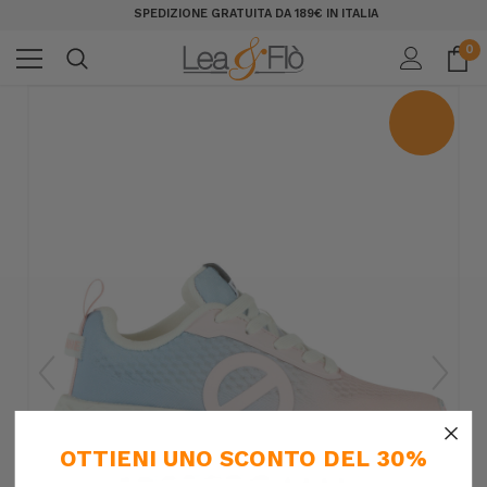
SPEDIZIONE GRATUITA DA 189€ IN ITALIA
0
×