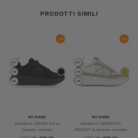
PRODOTTI SIMILI
-30
-30
%
%
37
37
39
38
40
39
NO NAME
NO NAME
Sneakers CARTER FLY in
Sneakers CARTER FLY
tessuto riciclato
PROTECT in tessuto riciclato
€132,00
€92,40
€132,00
€92,40