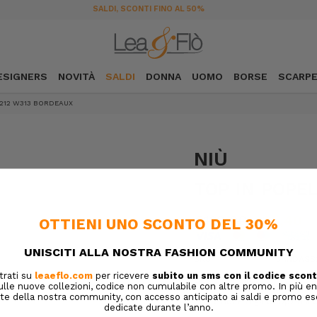
SPEDIZIONE GRATUITA DA 189€ IN ITALIA
ESIGNERS
NOVITÀ
SALDI
DONNA
UOMO
BORSE
SCARP
T212 W313 BORDEAUX
NIÙ
TOP IN POPE
€122,00
€85,40
SKU:
6ANDASS2
DESIGNER SKU:
Confezione regalo:
Opzioni d