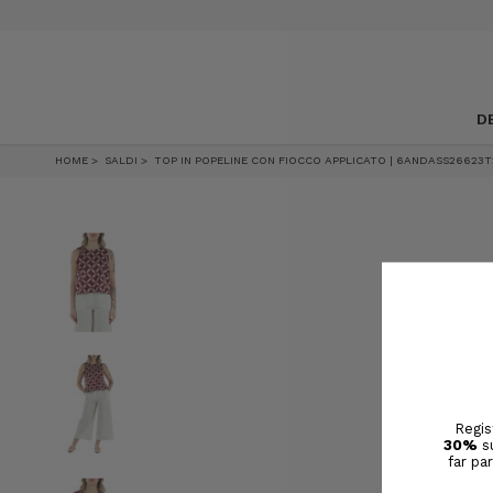
SALDI, SCONTI FINO AL 50%
D
HOME
SALDI
TOP IN POPELINE CON FIOCCO APPLICATO | 6ANDASS26623