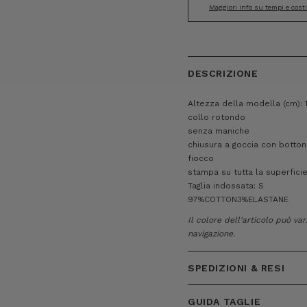
Maggiori info su tempi e cost
DESCRIZIONE
Altezza della modella (cm): 
collo rotondo
senza maniche
chiusura a goccia con bottoni
fiocco
stampa su tutta la superfici
Taglia indossata: S
97%COTTON3%ELASTANE
Il colore dell'articolo può va
navigazione.
SPEDIZIONI & RESI
GUIDA TAGLIE