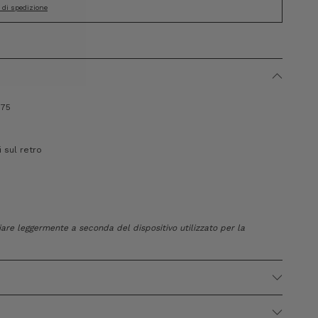
i di spedizione
175
 sul retro
e
riare leggermente a seconda del dispositivo utilizzato per la