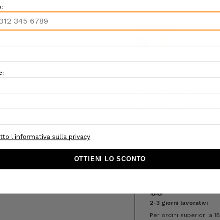
COLORE:
BORDEAUX
ALTRI COLORI:
TAGLIA:
S
M
L
Hurry!
Scegli la tua taglia tra quell
Only
left
2-3 giorni lavorativi
Per ordini superiori a 1