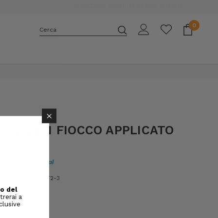
0
Cerca
E
×
LINE CON FIOCCO APPLICATO
6623T212 W313:T2-3
isponibili