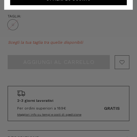
TAGLIA:
U
Hurry!
Scegli la tua taglia tra quelle disponibili
Only
left
2-3 giorni lavorativi
GRATIS
Per ordini superiori a 189€
Maggiori info su tempi e costi di spedizione