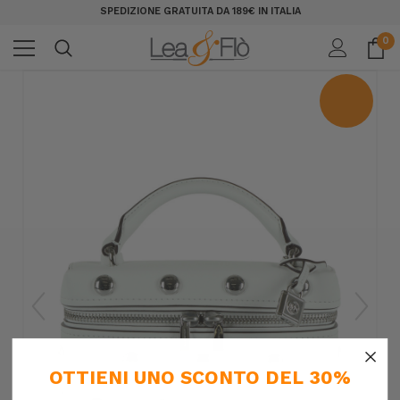
SPEDIZIONE GRATUITA DA 189€ IN ITALIA
0
×