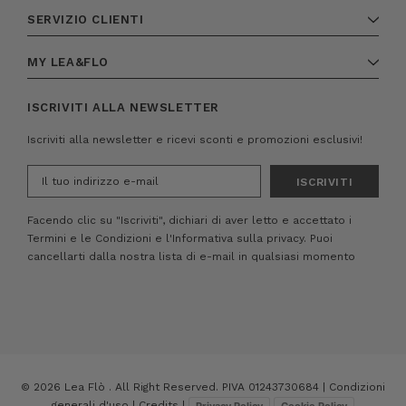
SERVIZIO CLIENTI
MY LEA&FLO
ISCRIVITI ALLA NEWSLETTER
Iscriviti alla newsletter e ricevi sconti e promozioni esclusivi!
Indirizzo
e-
mail
Facendo clic su "Iscriviti", dichiari di aver letto e accettato i
Termini e le Condizioni
e
l'Informativa sulla privacy.
Puoi
cancellarti dalla nostra lista di e-mail in qualsiasi momento
© 2026 Lea Flò . All Right Reserved. PIVA 01243730684 |
Condizioni
generali d'uso
|
Credits
|
Privacy Policy
Cookie Policy