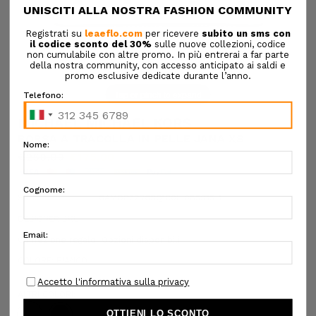
Tap or pinch to expand
MICHAEL MICHAEL KORS
BORSA A TRACOLLA IN PELLE JANA XS
€250,00
€175,00
SKU:
6AMDB32R6SQ1C0L 085:T15-1
DESIGNER SKU:
Confezione regalo:
Opzioni disponibili
COLORE:
BIANCO
ALTRI COLORI: