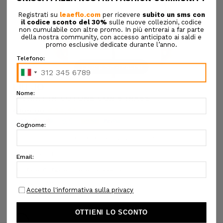
Tap or pinch to expand
LIU JO
T-SHIRT IN COTONE CON STRASS
€109,00
€54,50
SKU:
6ALDACA6193J3868 11111:T1-4
DESIGNER SKU:
Confezione regalo:
Opzioni disponibili
COLORE:
BIANCO
ALTRI COLORI: