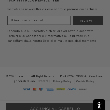
ISCRIVITI ALLA NEWSLETTER
Iscriviti alla newsletter e ricevi sconti e promozioni esclusivi!
Indirizzo
e-
mail
Facendo clic su "Iscriviti", dichiari di aver letto e accettato i
Termini e le Condizioni
e
l'Informativa sulla privacy.
Puoi
cancellarti dalla nostra lista di e-mail in qualsiasi momento
© 2026 Lea Flò . All Right Reserved. PIVA 01243730684 |
Condizioni
generali d'uso
|
Credits
|
Privacy Policy
Cookie Policy
Le tue preferenze relative alla privacy
AGGIUNGI AL CARRELLO