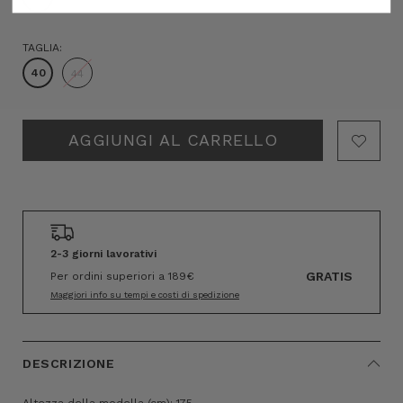
TAGLIA:
40
44
Hurry!
Only
left
2-3 giorni lavorativi
GRATIS
Per ordini superiori a 189€
Maggiori info su tempi e costi di spedizione
DESCRIZIONE
Altezza della modella (cm): 175