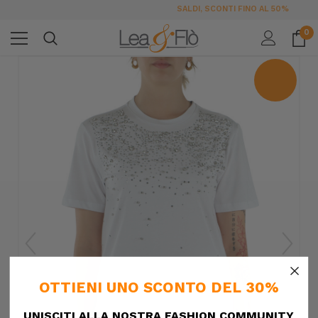
SALDI, SCONTI FINO AL 50%
0
×