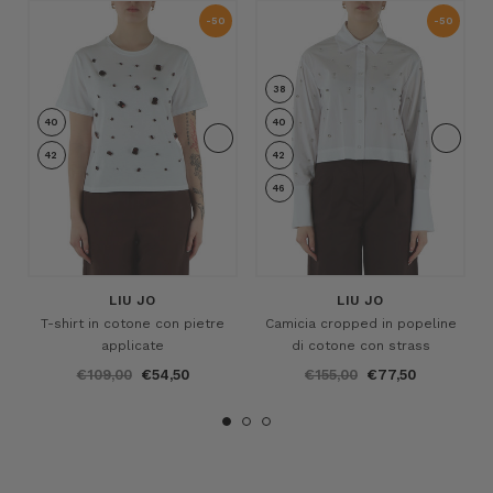
-50
-50
%
%
38
40
40
42
42
46
LIU JO
LIU JO
T-shirt in cotone con pietre
Camicia cropped in popeline
applicate
di cotone con strass
€109,00
€54,50
€155,00
€77,50