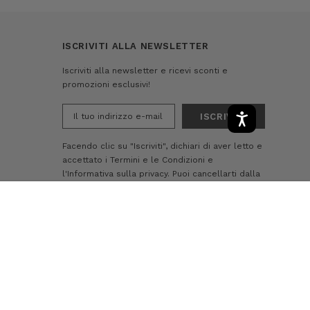
ISCRIVITI ALLA NEWSLETTER
Iscriviti alla newsletter e ricevi sconti e
promozioni esclusivi!
Indirizzo
e-
mail
Facendo clic su "Iscriviti", dichiari di aver letto e
accettato i
Termini e le Condizioni
e
l'Informativa sulla privacy.
Puoi cancellarti dalla
nostra lista di e-mail in qualsiasi momento
-
+
AGGIUNGI AL CARRELLO