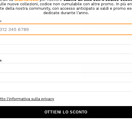
COLORE:
BLU
ALTRI COLORI:
TAGLIA:
25
26
27
28
Hurry!
Only
left
2-3 giorni lavorativi
Per ordini superiori a 1
Maggiori info su tempi e cost