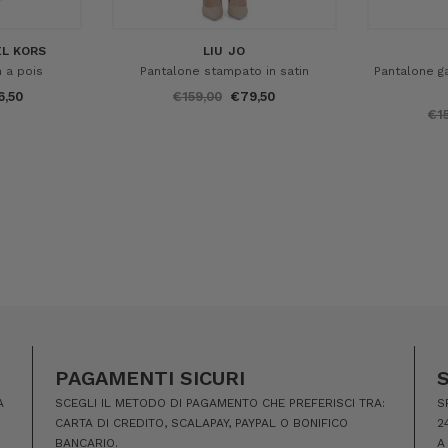
L KORS
LIU JO
n a pois
Pantalone stampato in satin
Pantalone g
6,50
€159,00
€79,50
€1
PAGAMENTI SICURI
A
SCEGLI IL METODO DI PAGAMENTO CHE PREFERISCI TRA:
S
CARTA DI CREDITO, SCALAPAY, PAYPAL O BONIFICO
2
BANCARIO.
A