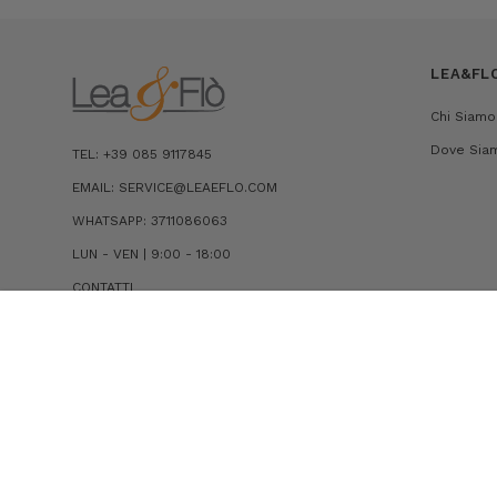
LEA&FL
Chi Siamo
Dove Sia
TEL: +39 085 9117845
EMAIL: SERVICE@LEAEFLO.COM
WHATSAPP: 3711086063
LUN - VEN | 9:00 - 18:00
CONTATTI
PANTALONE IN SATIN CON STAMPA DENIM
€159,00
€79,50