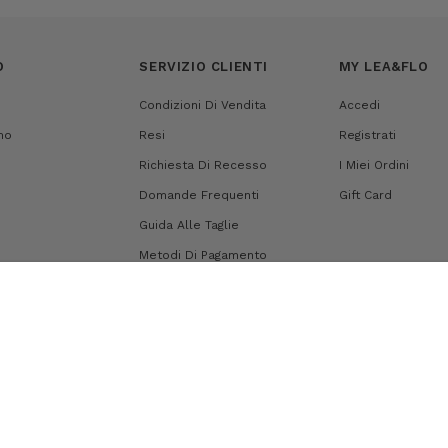
O
SERVIZIO CLIENTI
MY LEA&FLO
Condizioni Di Vendita
Accedi
mo
Resi
Registrati
Richiesta Di Recesso
I Miei Ordini
Domande Frequenti
Gift Card
Guida Alle Taglie
Metodi Di Pagamento
Spedizioni
Mappa Del Sito