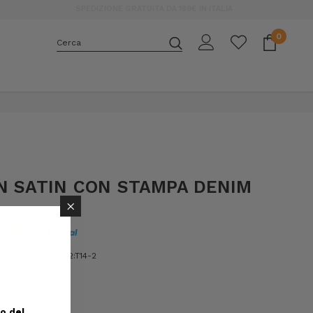
0
Cerca
E
N SATIN CON STAMPA DENIM
×
236T376A 79042:T14-2
isponibili