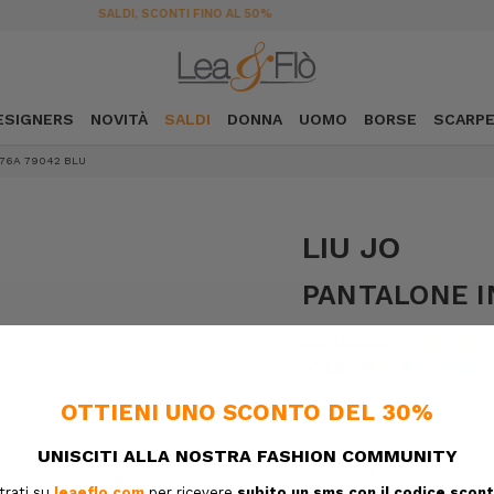
SPEDIZIONE GRATUITA DA 189€ IN ITALIA
ESIGNERS
NOVITÀ
SALDI
DONNA
UOMO
BORSE
SCARP
76A 79042 BLU
LIU JO
PANTALONE I
€159,00
€79,50
SKU:
6ALDAUA6
DESIGNER SKU:
Confezione regalo:
Opzioni d