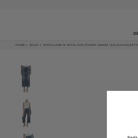
SALDI, SCONTI FINO AL 50%
D
HOME
SALDI
PANTALONE IN SATIN CON STAMPA DENIM | 6ALDAUA6236T3