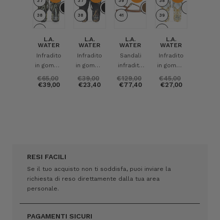
37
37
39
38
38
38
41
39
39
40
L.A.
L.A.
L.A.
L.A.
WATER
WATER
WATER
WATER
Infradito
Infradito
Sandali
Infradito
in gomma
in gomma
infradito
in gomma
con
con
in pelle
con
€65,00
€39,00
€129,00
€45,00
€39,00
€23,40
€77,40
€27,00
strass
dettaglio
con
pietre
serpente
strass
applicate
applicati
RESI FACILI
Se il tuo acquisto non ti soddisfa, puoi inviare la
richiesta di reso direttamente dalla tua area
personale.
PAGAMENTI SICURI