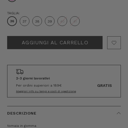
TAGLIA:
36
37
38
39
40
41
Hurry!
Only
left
2-3 giorni lavorativi
GRATIS
Per ordini superiori a 189€
Maggiori info su tempi e costi di spedizione
DESCRIZIONE
tomaia in gomma