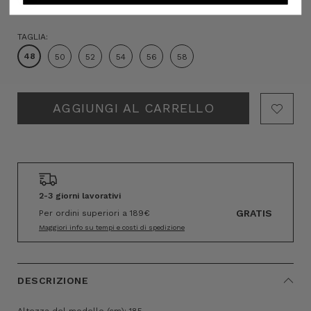
TAGLIA:
48
50
52
54
56
58
Hurry!
Only
left
2-3 giorni lavorativi
GRATIS
Per ordini superiori a 189€
Maggiori info su tempi e costi di spedizione
DESCRIZIONE
Altezza del modello (cm): 185