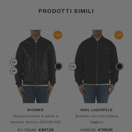
PRODOTTI SIMILI
-50
-30
%
%
52
50
54
MOORER
KARL LAGERFELD
Giacca bomber in pelle e
Bomber con imbottitura
tessuto tecnico EDISON-PEK
leggera
€1 735,00
€867,50
€285,00
€199,50