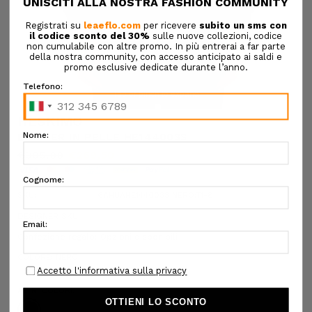
Tap or pinch to expand
HESKIMO
BOMBER IN PELLE HE1440033
€385,00
€269,50
SKU:
6AHUAHE1440033 NERO:T1-8
DESIGNER SKU:
Confezione regalo:
Opzioni disponibili
COLORE:
NERO
ALTRI COLORI: