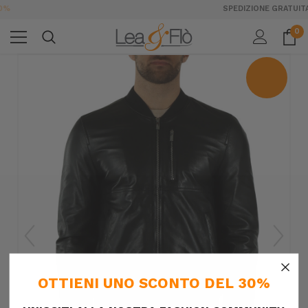
SPEDIZIONE GRATUITA DA 189€ IN ITALIA
0
×