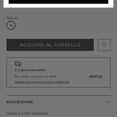
TAGLIA:
U
Hurry!
Only
left
2-3 giorni lavorativi
GRATIS
Per ordini superiori a 189€
Maggiori info su tempi e costi di spedizione
DESCRIZIONE
tomaia in pelle martellata