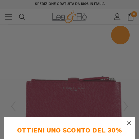
SPEDIZIONE GRATUITA DA 189€ IN ITALIA
0
×