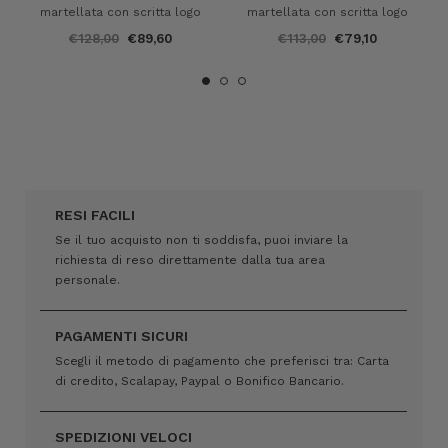
martellata con scritta logo
martellata con scritta logo
€128,00
€89,60
€113,00
€79,10
RESI FACILI
Se il tuo acquisto non ti soddisfa, puoi inviare la
richiesta di reso direttamente dalla tua area
personale.
PAGAMENTI SICURI
Scegli il metodo di pagamento che preferisci tra: Carta
di credito, Scalapay, Paypal o Bonifico Bancario.
SPEDIZIONI VELOCI