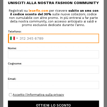
Tap or pinch to expand
GIANNI CHIARINI
PORTAFOGLIO IN PELLE MARTELLATA CON
TRACOLLA
€153,00
€107,10
SKU:
6AGDBPF6004GRN 14364:T15-1
DESIGNER SKU:
Confezione regalo:
Opzioni disponibili
COLORE:
CICLAMINO
ALTRI COLORI: