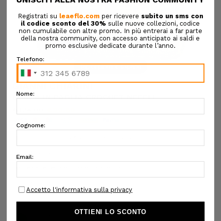
Tap or pinch to expand
GIANNI CHIARINI
BORSA IN PAGLIA CROCHET NEFELI
€128,00
€89,60
SKU:
6AGDBBS11955STRCRCH 11730:T15-1
DESIGNER SKU:
Confezione regalo:
Opzioni disponibili
COLORE:
VERDE
ALTRI COLORI: