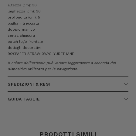
altezza (cm): 36
larghezza (cm): 36
profondità (cm): 5
paglia intrecciata
doppio manico
senza chiusura
patch logo frontale
dettagli decorativi
90%PAPER STRAW10%POLYURETHANE
Il colore dell'articolo può variare leggermente a seconda del
dispositivo utilizzato per la navigazione.
SPEDIZIONI & RESI
GUIDA TAGLIE
PRODOTTI SIMILI