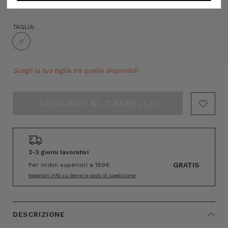
TAGLIA:
U
Hurry!
Scegli la tua taglia tra quelle disponibili
Only
left
2-3 giorni lavorativi
GRATIS
Per ordini superiori a 189€
Maggiori info su tempi e costi di spedizione
DESCRIZIONE