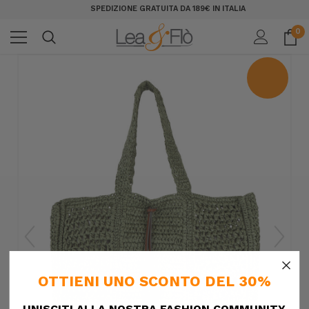
SPEDIZIONE GRATUITA DA 189€ IN ITALIA
0
×