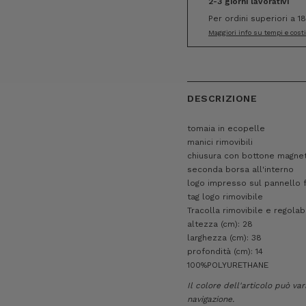
2-3 giorni lavorativi
Per ordini superiori a 1
Maggiori info su tempi e cost
DESCRIZIONE
tomaia in ecopelle
manici rimovibili
chiusura con bottone magne
seconda borsa all'interno
logo impresso sul pannello 
tag logo rimovibile
Tracolla rimovibile e regolab
altezza (cm): 28
larghezza (cm): 38
profondità (cm): 14
100%POLYURETHANE
Il colore dell'articolo può va
navigazione.