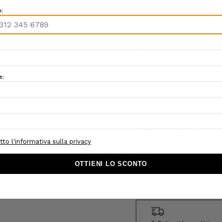
Confezione regalo:
Opzioni d
COLORE:
NERO
ALTRI COLORI:
TAGLIA:
U
Hurry!
Scegli la tua taglia tra quell
Only
left