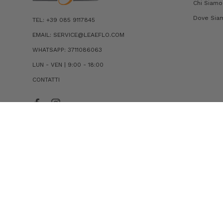
Chi Siamo
Dove Sia
TEL: +39 085 9117845
EMAIL: SERVICE@LEAEFLO.COM
WHATSAPP: 3711086063
LUN - VEN | 9:00 - 18:00
CONTATTI
BORSA A MANO EFFETTO MARTELLATO MYEA
LARGE
€302,00
€181,20
© 2026 Lea Flò . All Right Reserved. PIVA 01243730684 |
Condizion