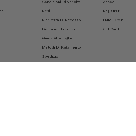
Condizioni Di Vendita
Accedi
mo
Resi
Registrati
Richiesta Di Recesso
I Miei Ordini
Domande Frequenti
Gift Card
Guida Alle Taglie
Metodi Di Pagamento
Spedizioni
Mappa Del Sito
i generali d'uso
|
Credits
|
Privacy Policy
Cookie Policy
Informativa sulla raccolta
Le tue preferenze relative alla privacy