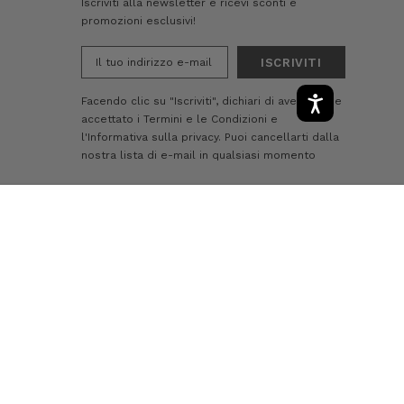
Iscriviti alla newsletter e ricevi sconti e
promozioni esclusivi!
Indirizzo
e-
mail
Facendo clic su "Iscriviti", dichiari di aver letto e
accettato i
Termini e le Condizioni
e
l'Informativa sulla privacy.
Puoi cancellarti dalla
nostra lista di e-mail in qualsiasi momento
-
+
AGGIUNGI AL CARRELLO