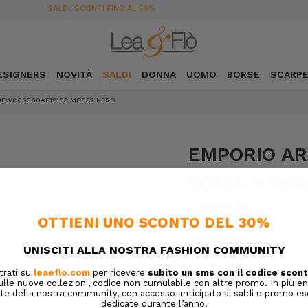
SPEDIZIONE GRATUITA DA 189
ESIGNERS
NOVITÀ
SALDI
DONNA
UOMO
BORSE
SCARP
BEW000360AF12103 MC032 NERO
EMPORIO A
BORSA A MA
LARGE
€302,00
€181,20
SKU:
5BEDBEW0
DESIGNER SKU: