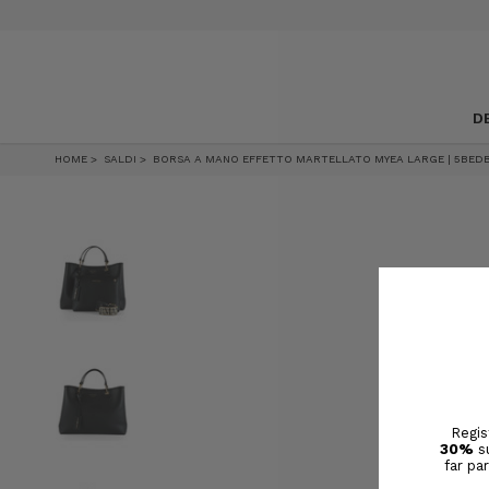
SALDI, SCONTI FINO AL 50%
D
HOME
SALDI
BORSA A MANO EFFETTO MARTELLATO MYEA LARGE | 5BED