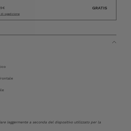
GRATIS
89€
i di spedizione
tico
frontale
ile
riare leggermente a seconda del dispositivo utilizzato per la