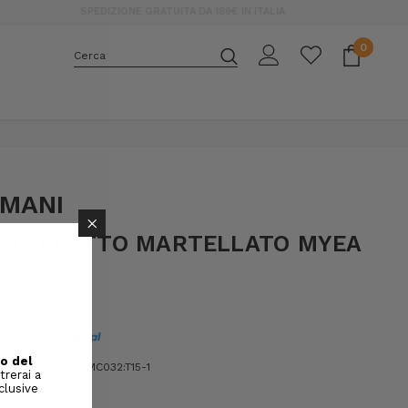
€ IN ITALIA
0
Cerca
E
RMANI
×
NO EFFETTO MARTELLATO MYEA
00360AF12103 MC032:T15-1