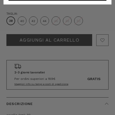
TAGLIA:
38
40
42
44
46
48
50
Hurry!
Only
left
2-3 giorni lavorativi
GRATIS
Per ordini superiori a 189€
Maggiori info su tempi e costi di spedizione
DESCRIZIONE
cavallo (cm): 30