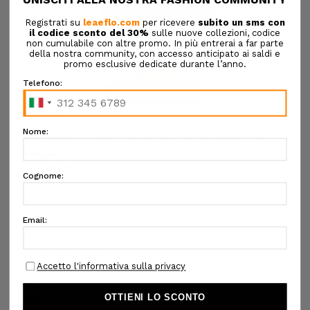
Tap or pinch to expand
EMME
PANTALONE CROPPED STAMPATO CARAFFA
€90,00
€45,00
SKU:
6AEDAEMMCARAFFA 002:T1-3
DESIGNER SKU:
Confezione regalo:
Opzioni disponibili
COLORE:
BLU SCURO
ALTRI COLORI: