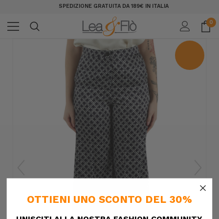
SPEDIZIONE GRATUITA DA 189€ IN ITALIA
0
×