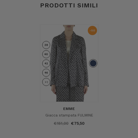
PRODOTTI SIMILI
-50
%
38
40
42
46
+1
EMME
Giacca stampata FULMINE
€151,00
€75,50