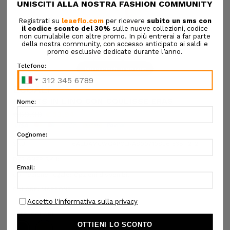
Tap or pinch to expand
ECOALF
SHORTS IN LINO CON COULISSE ERAS
€89,90
€53,94
SKU:
6AEDAMCWGAPCERAS00710S26 538:T2-2
DESIGNER SKU:
Confezione regalo:
Opzioni disponibili
COLORE:
MARRONE
ALTRI COLORI: