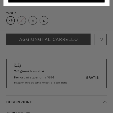
TAGLIA:
XS
S
M
L
Hurry!
Only
left
2-3 giorni lavorativi
GRATIS
Per ordini superiori a 189€
Maggiori info su tempi e costi di spedizione
DESCRIZIONE
cavallo (cm): 28