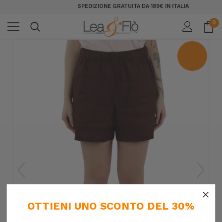
SPEDIZIONE GRATUITA DA 189€ IN ITALIA
0
×