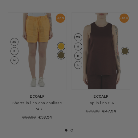
-40%
-40%
XS
XS
S
S
M
M
L
ECOALF
ECOALF
Shorts in lino con coulisse
Top in lino SIA
ERAS
€79,90
€47,94
€89,90
€53,94