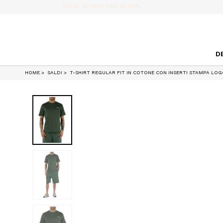
D
HOME
SALDI
T-SHIRT REGULAR FIT IN COTONE CON INSERTI STAMPA LO