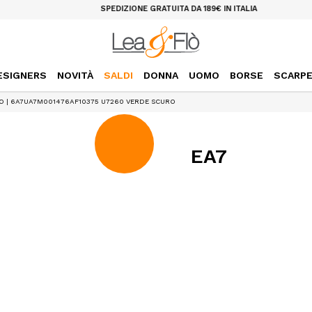
SPEDIZIONE GRATUITA DA 189€ IN ITALIA
ESIGNERS
NOVITÀ
SALDI
DONNA
UOMO
BORSE
SCARP
GO | 6A7UA7M001476AF10375 U7260 VERDE SCURO
EA7
T-SHIRT REG
INSERTI STA
€72,00
€36,00
SKU:
6A7UA7M0
DESIGNER SKU: