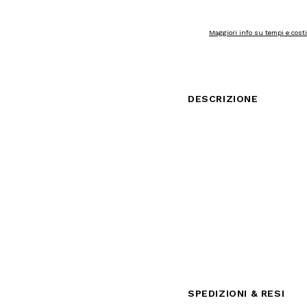
2-3 giorni lavorativi
Per ordini superiori a 1
Maggiori info su tempi e cost
DESCRIZIONE
Altezza del modello (cm): 18
Taglia indossata: L
girocollo
maniche corte
patch logo frontale
bande laterali logate
modello regular
100%COTTON
Il colore dell'articolo può va
navigazione.
SPEDIZIONI & RESI