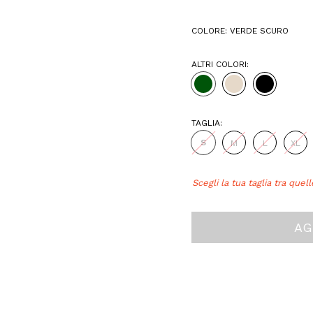
Confezione regalo:
Opzioni d
COLORE:
VERDE SCURO
ALTRI COLORI:
TAGLIA:
S
M
L
XL
Hurry!
Scegli la tua taglia tra quell
Only
left