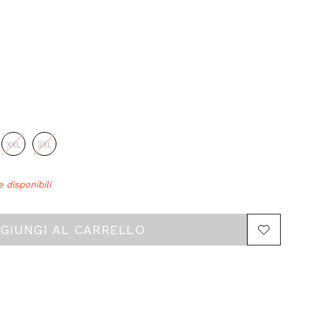
×
isponibili
XXL
3XL
e disponibili