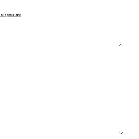
GRATIS
89€
i di spedizione
5
riare leggermente a seconda del dispositivo utilizzato per la