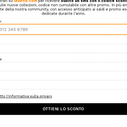
Confezione regalo:
Opzioni d
COLORE:
BIANCO
ALTRI COLORI:
TAGLIA:
7,5
8
8,5
9
Hurry!
Only
left
om
2-3 giorni lavorativi
Per ordini superiori a 1