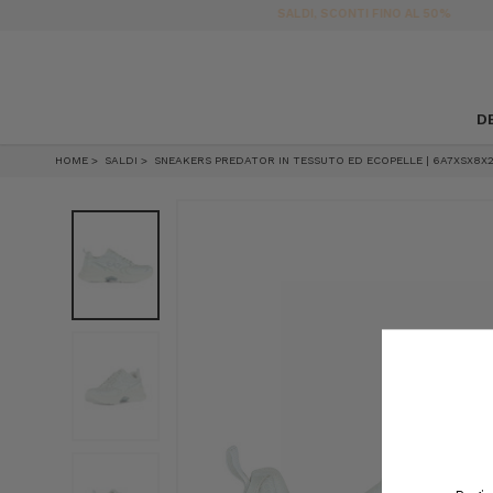
D
HOME
SALDI
SNEAKERS PREDATOR IN TESSUTO ED ECOPELLE | 6A7XSX8