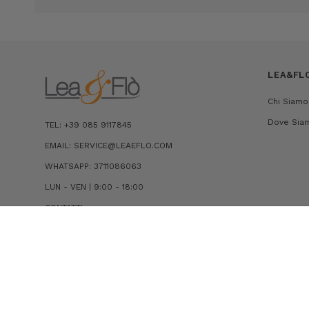
LEA&FL
Chi Siamo
Dove Sia
TEL: +39 085 9117845
EMAIL: SERVICE@LEAEFLO.COM
WHATSAPP: 3711086063
LUN - VEN | 9:00 - 18:00
CONTATTI
SNEAKERS PREDATOR IN TESSUTO ED ECOPELLE
€200,00
€100,00