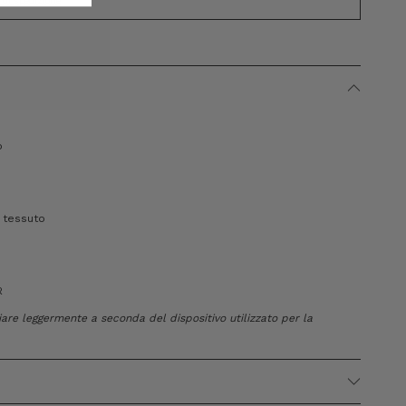
i di spedizione
o
e tessuto
R
riare leggermente a seconda del dispositivo utilizzato per la