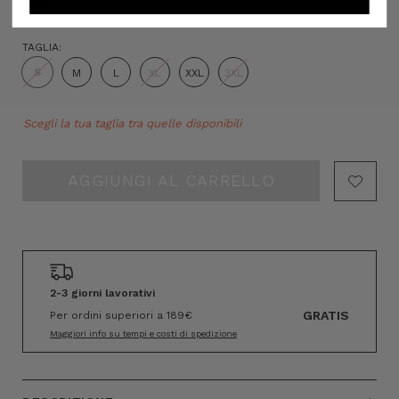
TAGLIA:
S
M
L
XL
XXL
3XL
Hurry!
Scegli la tua taglia tra quelle disponibili
Only
left
2-3 giorni lavorativi
GRATIS
Per ordini superiori a 189€
Maggiori info su tempi e costi di spedizione