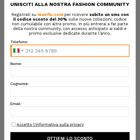
Tap or pinch to expand
EA7
POLO VENTUS 7 REGULAR FIT
€113,00
€56,50
SKU:
6A7UA7M001287AF22277 FC038:T2-3
DESIGNER SKU:
Confezione regalo:
Opzioni disponibili
COLORE:
NERO
ALTRI COLORI: