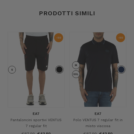
PRODOTTI SIMILI
-50
-50
%
%
M
S
XXL
EA7
EA7
Pantaloncini sportivi VENTUS
Polo VENTUS 7 regular fit in
7 regular fit
misto viscosa
€87,00
€43,50
€87,00
€43,50