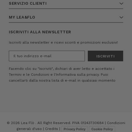
SERVIZIO CLIENTI
MY LEA&FLO
ISCRIVITI ALLA NEWSLETTER
Iscriviti alla newsletter e ricevi sconti e promozioni esclusivi!
Indirizzo
e-
mail
Facendo clic su "Iscriviti", dichiari di aver letto e accettato i
Termini e le Condizioni
e
l'Informativa sulla privacy.
Puoi
cancellarti dalla nostra lista di e-mail in qualsiasi momento
© 2026 Lea Flò . All Right Reserved. PIVA 01243730684 |
Condizioni
generali d'uso
|
Credits
|
Privacy Policy
Cookie Policy