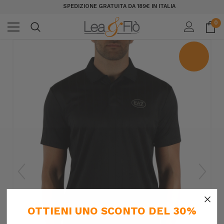
SPEDIZIONE GRATUITA DA 189€ IN ITALIA
0
×