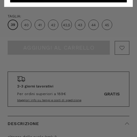
TAGLIA:
39
40
41
42
42,5
43
44
45
Hurry!
Only
left
2-3 giorni lavorativi
GRATIS
Per ordini superiori a 189€
Maggiori info su tempi e costi di spedizione
DESCRIZIONE
altezza della suola (cm): 2