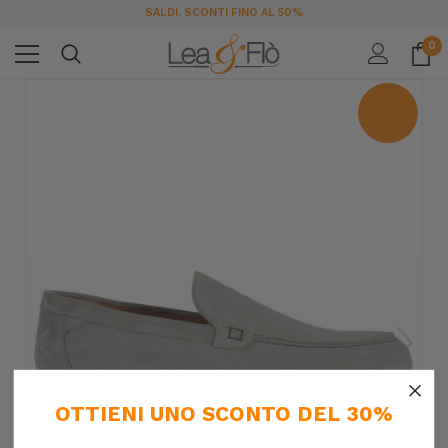
SALDI, SCONTI FINO AL 50%
0
×