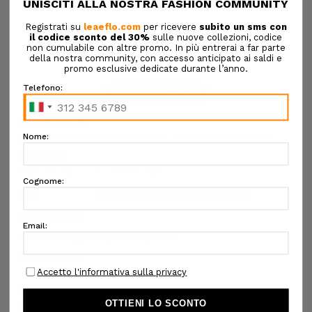
Tap or pinch to expand
DOUCAL'S
MOCASSINI IN SUEDE CON SUOLA IN GOMMA
€350,00
€245,00
SKU:
6ADUSDU3267ARTHUY009 IN22:T8-11
DESIGNER SKU:
Confezione regalo:
Opzioni disponibili
COLORE:
GRIGIO
ALTRI COLORI: