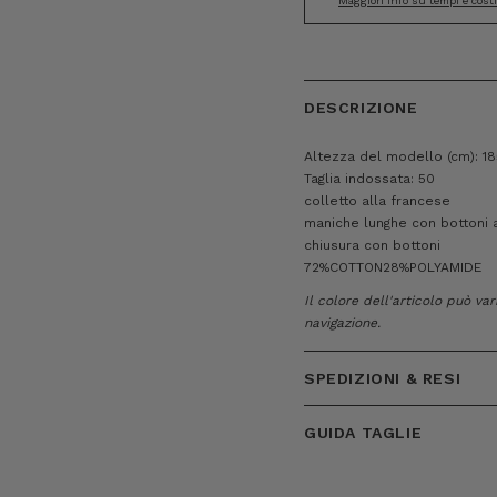
Maggiori info su tempi e cost
DESCRIZIONE
Altezza del modello (cm): 18
Taglia indossata: 50
colletto alla francese
maniche lunghe con bottoni a
chiusura con bottoni
72%COTTON28%POLYAMIDE
Il colore dell'articolo può va
navigazione.
SPEDIZIONI & RESI
GUIDA TAGLIE