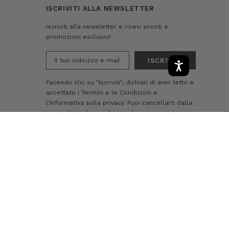
ISCRIVITI ALLA NEWSLETTER
Iscriviti alla newsletter e ricevi sconti e
promozioni esclusivi!
Indirizzo
e-
mail
Facendo clic su "Iscriviti", dichiari di aver letto e
accettato i
Termini e le Condizioni
e
l'Informativa sulla privacy.
Puoi cancellarti dalla
nostra lista di e-mail in qualsiasi momento
-
+
AGGIUNGI AL CARRELLO