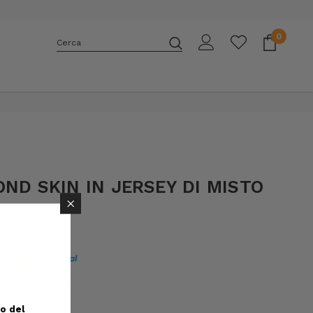
0
Cerca
E
OND SKIN IN JERSEY DI MISTO
×
7913 BLNOT:T1-8