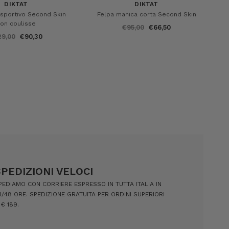
DIKTAT
DIKTAT
sportivo Second Skin
Felpa manica corta Second Skin
on coulisse
€95,00
€66,50
29,00
€90,30
SPEDIZIONI VELOCI
PEDIAMO CON CORRIERE ESPRESSO IN TUTTA ITALIA IN
4/48 ORE. SPEDIZIONE GRATUITA PER ORDINI SUPERIORI
 € 189.