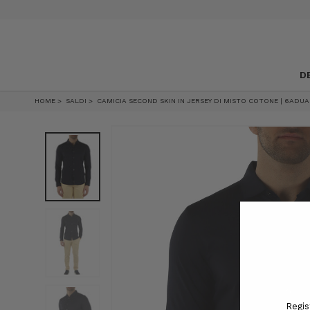
D
HOME
SALDI
CAMICIA SECOND SKIN IN JERSEY DI MISTO COTONE | 6ADU