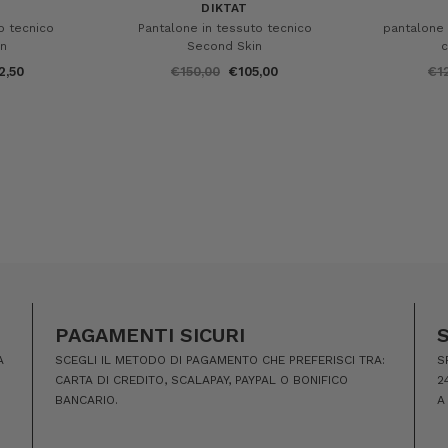
DIKTAT
o tecnico
Pantalone in tessuto tecnico
pantalone 
in
Second Skin
c
2,50
€150,00
€105,00
€1
PAGAMENTI SICURI
A
SCEGLI IL METODO DI PAGAMENTO CHE PREFERISCI TRA:
S
CARTA DI CREDITO, SCALAPAY, PAYPAL O BONIFICO
2
BANCARIO.
A