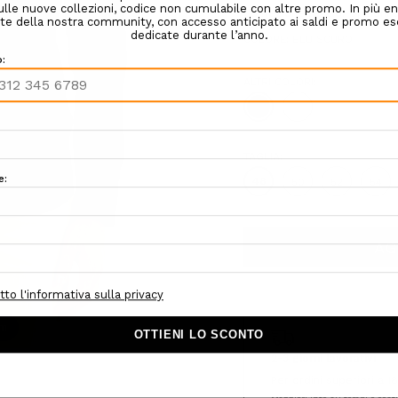
Confezione regalo:
Opzioni d
COLORE:
BLU SCURO
ALTRI COLORI:
TAGLIA:
48
50
52
54
Hurry!
Only
left
om
2-3 giorni lavorativi
Per ordini superiori a 1