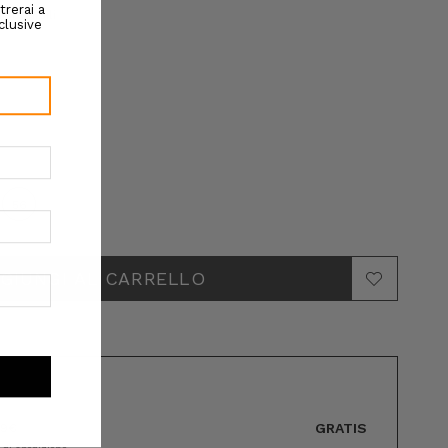
isponibili
56
GRATIS
89€