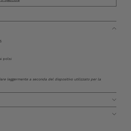
i di spedizione
5
i polsi
riare leggermente a seconda del dispositivo utilizzato per la