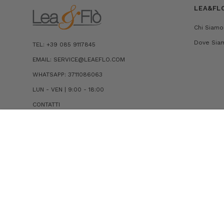
LEA&FL
Chi Siamo
Dove Sia
TEL: +39 085 9117845
EMAIL: SERVICE@LEAEFLO.COM
WHATSAPP: 3711086063
LUN - VEN | 9:00 - 18:00
CONTATTI
CAMICIA SECOND SKIN IN JERSEY DI MISTO
COTONE
€149,00
€104,30
© 2026 Lea Flò . All Right Reserved. PIVA 01243730684 |
Condizion