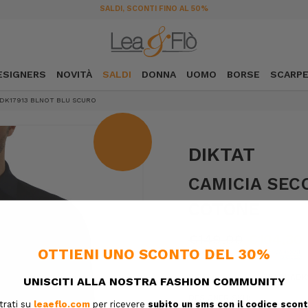
SALDI, SCONTI FINO AL 50%
ESIGNERS
NOVITÀ
SALDI
DONNA
UOMO
BORSE
SCARP
ADK17913 BLNOT BLU SCURO
DIKTAT
CAMICIA SEC
COTONE
€149,00
€104,30
SKU:
6ADUADK1
DESIGNER SKU: