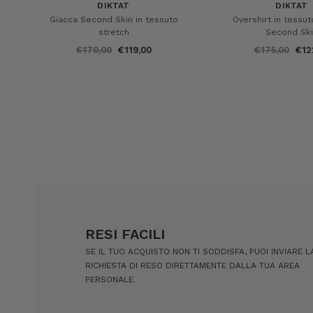
DIKTAT
DIKTAT
Giacca Second Skin in tessuto
Overshirt in tessut
stretch
Second Sk
€170,00
€119,00
€175,00
€12
RESI FACILI
SE IL TUO ACQUISTO NON TI SODDISFA, PUOI INVIARE L
RICHIESTA DI RESO DIRETTAMENTE DALLA TUA AREA
PERSONALE.