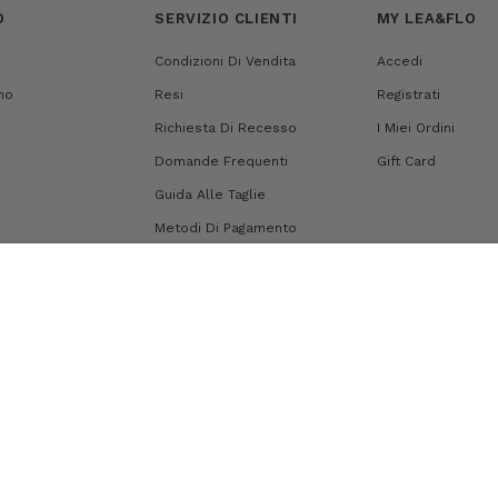
O
SERVIZIO CLIENTI
MY LEA&FLO
Condizioni Di Vendita
Accedi
mo
Resi
Registrati
Richiesta Di Recesso
I Miei Ordini
Domande Frequenti
Gift Card
Guida Alle Taglie
Metodi Di Pagamento
Spedizioni
Mappa Del Sito
i generali d'uso
|
Credits
|
Privacy Policy
Cookie Policy