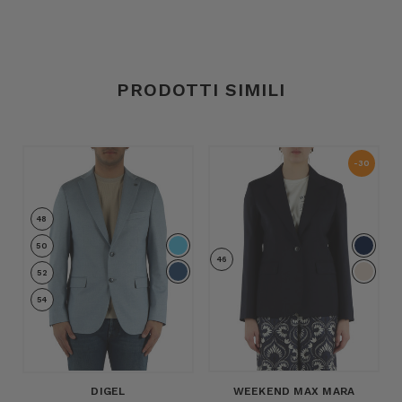
PRODOTTI SIMILI
-30
%
48
50
46
52
54
DIGEL
WEEKEND MAX MARA