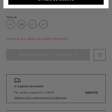
TAGLIA:
48
50
52
54
Hurry!
Scegli la tua taglia tra quelle disponibili
Only
left
2-3 giorni lavorativi
GRATIS
Per ordini superiori a 189€
Maggiori info su tempi e costi di spedizione