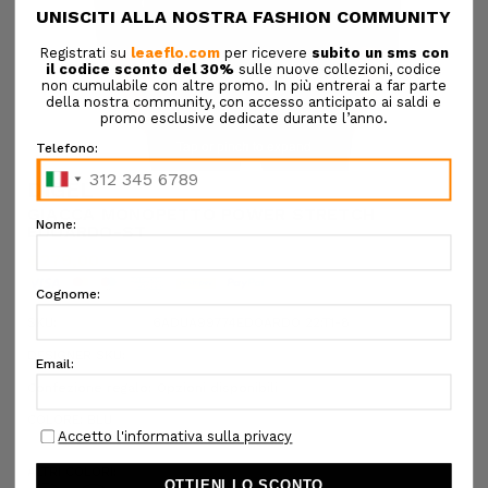
Tap or pinch to expand
DIGEL
GIACCA MONOPETTO POWER STRETCH
EDOARDO-ST
€279,00
SKU:
6ADUA99774EDOARDO 22:T1-8
DESIGNER SKU:
Confezione regalo:
Opzioni disponibili
COLORE:
BLU
ALTRI COLORI: