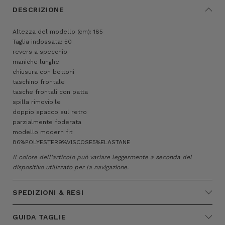
DESCRIZIONE
Altezza del modello (cm): 185
Taglia indossata: 50
revers a specchio
maniche lunghe
chiusura con bottoni
taschino frontale
tasche frontali con patta
spilla rimovibile
doppio spacco sul retro
parzialmente foderata
modello modern fit
86%POLYESTER9%VISCOSE5%ELASTANE
Il colore dell'articolo può variare leggermente a seconda del
dispositivo utilizzato per la navigazione.
SPEDIZIONI & RESI
GUIDA TAGLIE