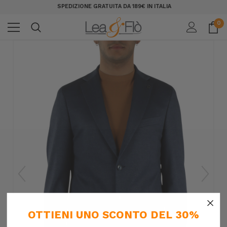
SPEDIZIONE GRATUITA DA 189€ IN ITALIA
0
×