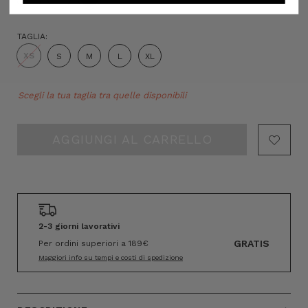
TAGLIA:
XS
S
M
L
XL
Hurry!
Scegli la tua taglia tra quelle disponibili
Only
left
2-3 giorni lavorativi
GRATIS
Per ordini superiori a 189€
Maggiori info su tempi e costi di spedizione