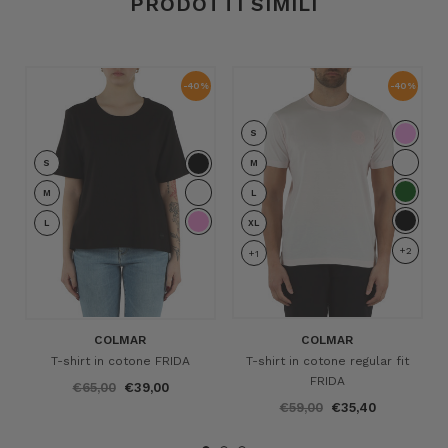
PRODOTTI SIMILI
-40%
-40%
S
S
M
M
L
L
XL
+2
+1
COLMAR
COLMAR
T-shirt in cotone FRIDA
T-shirt in cotone regular fit
FRIDA
€65,00
€39,00
€59,00
€35,40