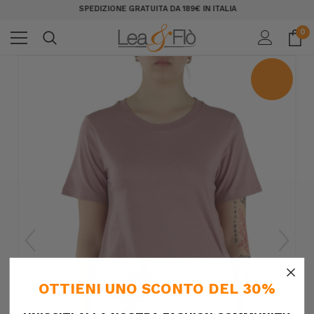
SPEDIZIONE GRATUITA DA 189€ IN ITALIA
0
×