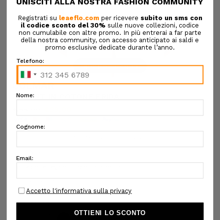
Tap or pinch to expand
COLMAR
T-SHIRT IN COTONE FRIDA
€65,00
€39,00
SKU:
6ACDA86726SH 756:T2-2
DESIGNER SKU:
Confezione regalo:
Opzioni disponibili
COLORE:
ROSA
ALTRI COLORI: