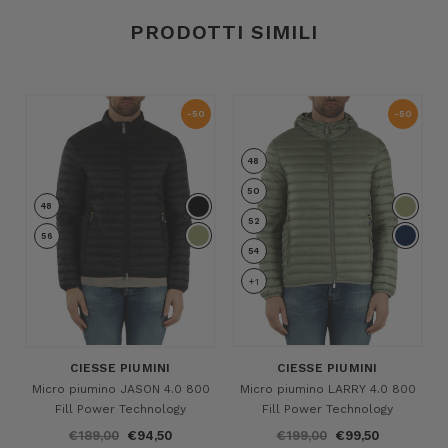
PRODOTTI SIMILI
-50
-50
%
%
48
50
48
52
56
54
+1
CIESSE PIUMINI
CIESSE PIUMINI
Micro piumino JASON 4.0 800
Micro piumino LARRY 4.0 800
Fill Power Technology
Fill Power Technology
€189,00
€94,50
€199,00
€99,50