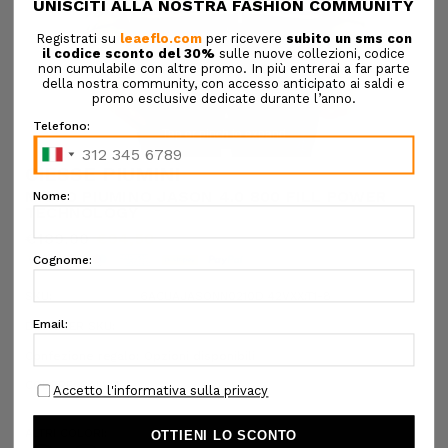
Tap or pinch to expand
CIESSE PIUMINI
MICRO PIUMINO JASON 4.0 800 FILL POWER
TECHNOLOGY
€189,00
€94,50
SKU:
6ACUAJASONN0210D 42VXX:T1-8
DESIGNER SKU:
Confezione regalo:
Opzioni disponibili
COLORE:
SALVIA
ALTRI COLORI: