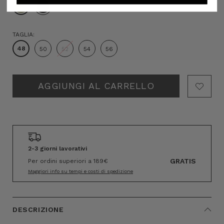
TAGLIA:
48
50
52
54
56
Hurry!
Only
left
2-3 giorni lavorativi
GRATIS
Per ordini superiori a 189€
Maggiori info su tempi e costi di spedizione
DESCRIZIONE