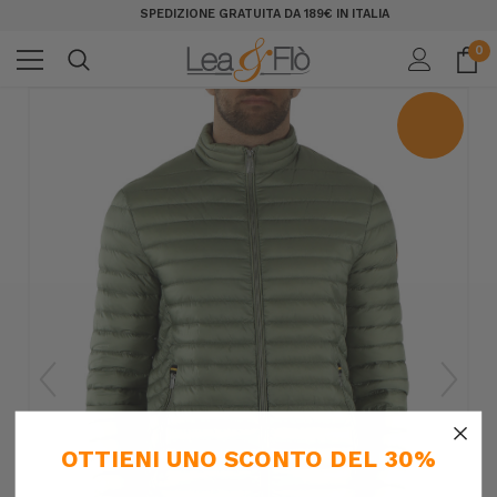
SPEDIZIONE GRATUITA DA 189€ IN ITALIA
0
×