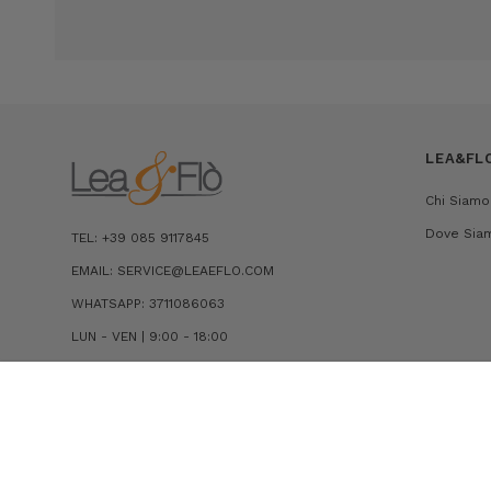
LEA&FL
Chi Siamo
Dove Sia
TEL: +39 085 9117845
EMAIL: SERVICE@LEAEFLO.COM
WHATSAPP: 3711086063
LUN - VEN | 9:00 - 18:00
CONTATTI
POLO REGULAR FIT IN COTONE PIQUET
€100,00
€70,00