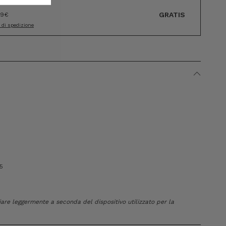
GRATIS
89€
i di spedizione
5
riare leggermente a seconda del dispositivo utilizzato per la