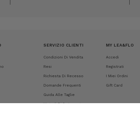
O
SERVIZIO CLIENTI
MY LEA&FLO
Condizioni Di Vendita
Accedi
mo
Resi
Registrati
Richiesta Di Recesso
I Miei Ordini
Domande Frequenti
Gift Card
Guida Alle Taglie
Metodi Di Pagamento
Spedizioni
Mappa Del Sito