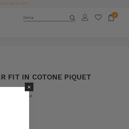
0
Cerca
E
R FIT IN COTONE PIQUET
×
69055 276:T2-3
isponibili