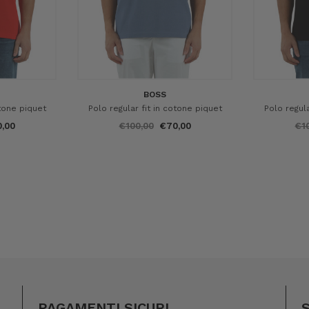
BOSS
otone piquet
Polo regular fit in cotone piquet
Polo regula
,00
€100,00
€70,00
€1
PAGAMENTI SICURI