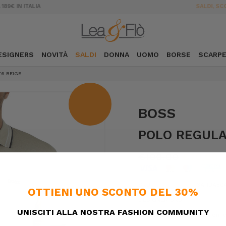
SALDI, SCONTI FINO AL 50%
ESIGNERS
NOVITÀ
SALDI
DONNA
UOMO
BORSE
SCARP
76 BEIGE
BOSS
POLO REGULA
€100,00
€70,00
SKU:
6AHUA504
DESIGNER SKU:
Confezione regalo:
Opzioni d