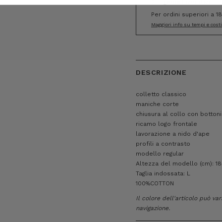
2-3 giorni lavorativi
Per ordini superiori a 1
Maggiori info su tempi e cost
DESCRIZIONE
colletto classico
maniche corte
chiusura al collo con bottoni
ricamo logo frontale
lavorazione a nido d'ape
profili a contrasto
modello regular
Altezza del modello (cm): 18
Taglia indossata: L
100%COTTON
Il colore dell'articolo può va
navigazione.