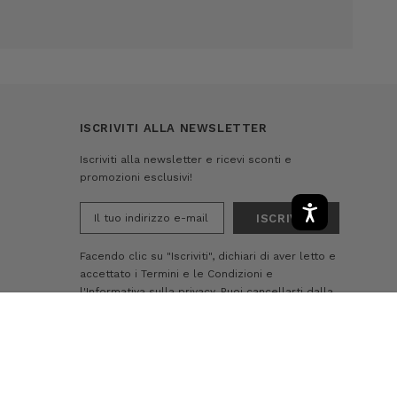
ISCRIVITI ALLA NEWSLETTER
Iscriviti alla newsletter e ricevi sconti e
promozioni esclusivi!
Indirizzo
e-
mail
Facendo clic su "Iscriviti", dichiari di aver letto e
accettato i
Termini e le Condizioni
e
l'Informativa sulla privacy.
Puoi cancellarti dalla
nostra lista di e-mail in qualsiasi momento
-
+
AGGIUNGI AL CARRELLO