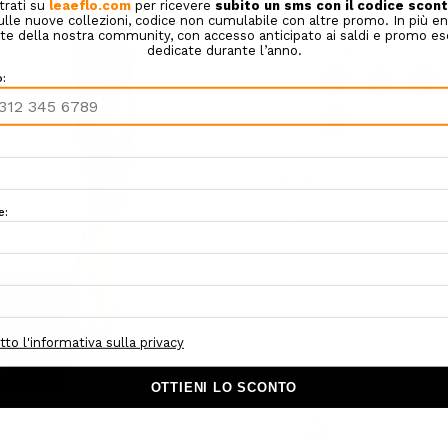
COLORE:
BEIGE
ALTRI COLORI:
TAGLIA:
S
M
L
XL
Hurry!
Scegli la tua taglia tra quell
Only
left
om