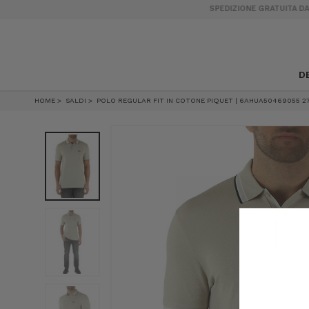
SPEDIZIONE GRATUITA DA 189€ IN ITALIA
D
HOME
SALDI
POLO REGULAR FIT IN COTONE PIQUET | 6AHUA50469055 2