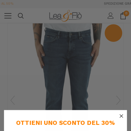
SPEDIZIONE GRATUITA DA 189€ IN ITALIA
0
×