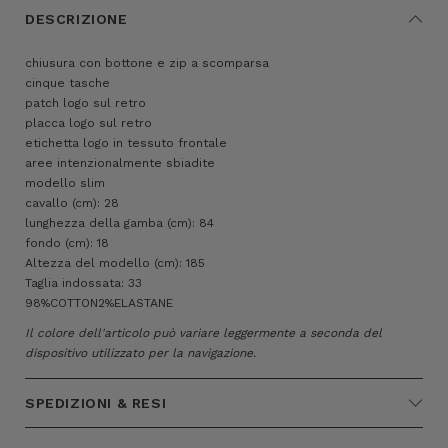
DESCRIZIONE
chiusura con bottone e zip a scomparsa
cinque tasche
patch logo sul retro
placca logo sul retro
etichetta logo in tessuto frontale
aree intenzionalmente sbiadite
modello slim
cavallo (cm): 28
lunghezza della gamba (cm): 84
fondo (cm): 18
Altezza del modello (cm): 185
Taglia indossata: 33
98%COTTON2%ELASTANE
Il colore dell'articolo può variare leggermente a seconda del
dispositivo utilizzato per la navigazione.
SPEDIZIONI & RESI