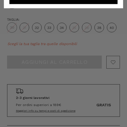
TAGLIA:
30
31
32
33
34
35
36
38
40
Hurry!
Scegli la tua taglia tra quelle disponibili
Only
left
2-3 giorni lavorativi
GRATIS
Per ordini superiori a 189€
Maggiori info su tempi e costi di spedizione