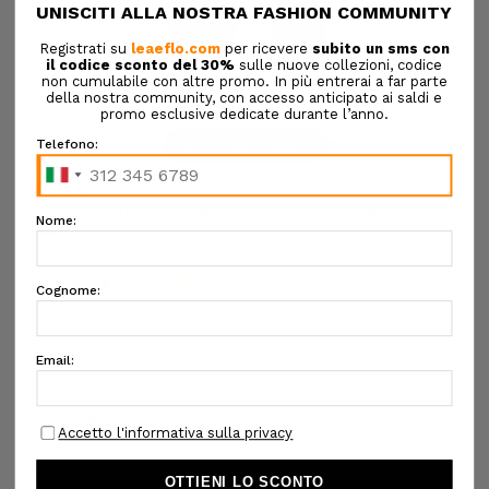
Tap or pinch to expand
BOSS
PANTALONE CINQUE TASCHE DELAWARE SLIM
FIT
€140,00
€98,00
SKU:
6AHUA5052400734 416:T14-7
DESIGNER SKU:
Confezione regalo:
Opzioni disponibili
COLORE:
BLU
ALTRI COLORI: