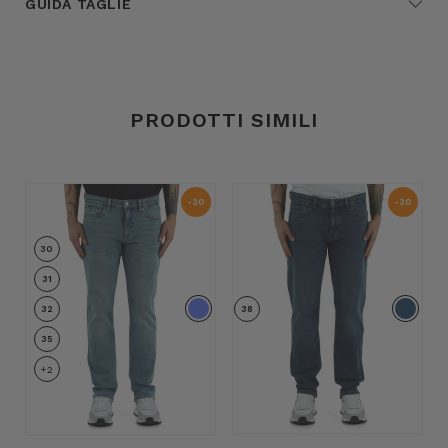
GUIDA TAGLIE
PRODOTTI SIMILI
-30
-30
%
%
30
31
32
38
35
+2