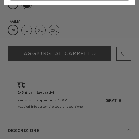
TAGLIA:
M
L
XL
XXL
Hurry!
Only
left
2-3 giorni lavorativi
GRATIS
Per ordini superiori a 189€
Maggiori info su tempi e costi di spedizione
DESCRIZIONE