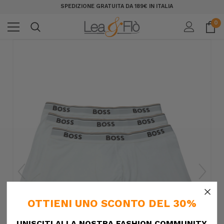
SPEDIZIONE GRATUITA DA 189€ IN ITALIA
0
×