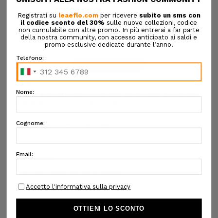
Tap or pinch to expand
BOSS
IL SET POWER COMPRENDE TRE PAIA DI BOXER
ADERENTI IN COTONE STRETCH
€45,00
SKU:
6AHUI50475282 100:T2-4
DESIGNER SKU:
Confezione regalo:
Opzioni disponibili
COLORE:
BIANCO
ALTRI COLORI: