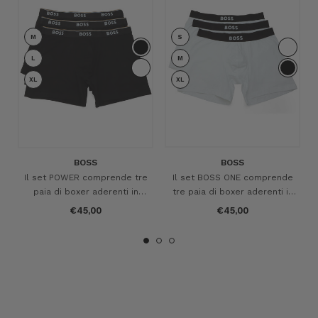
M
S
L
M
XL
XL
BOSS
BOSS
Il set POWER comprende tre
Il set BOSS ONE comprende
paia di boxer aderenti in
tre paia di boxer aderenti in
cotone stretch
cotone stretch
€45,00
€45,00