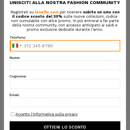
Tap or pinch to expand
AERONAUTICA MILITARE
SNEAKERS IN TESSUTO ED ECOSUEDE CON
PATCH LOGO
€104,90
€73,43
SKU:
6AAUSSC0292UCT03331 07301:T8-13
DESIGNER SKU:
Confezione regalo:
Opzioni disponibili
COLORE:
VERDE MILITARE
ALTRI COLORI: