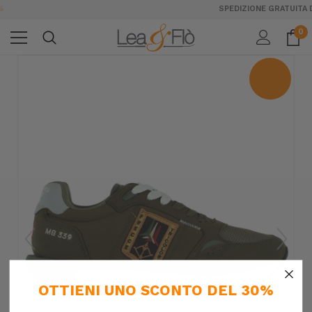
SPEDIZIONE GRATUITA DA 189€ IN ITALIA
0
×