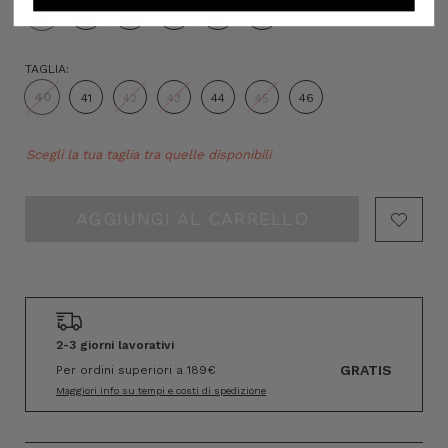
TAGLIA:
40
41
42
43
44
45
46
Hurry!
Scegli la tua taglia tra quelle disponibili
Only
left
2-3 giorni lavorativi
GRATIS
Per ordini superiori a 189€
Maggiori info su tempi e costi di spedizione