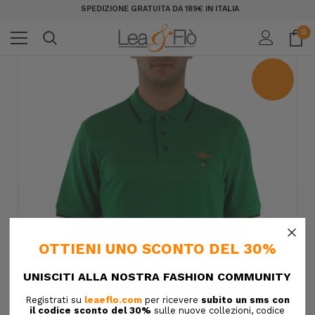
SPEDIZIONE GRATUITA DA 189€ IN ITALIA
0
×