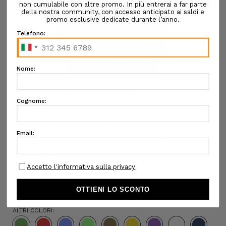
Tap or pinch to expand
AERONAUTICA MILITARE
POLO IN COTONE PIQUET REGULAR FIT
€65,00
€45,50
SKU:
6AAUAPO1308UP00082 39340:T2-4
DESIGNER SKU:
Confezione regalo:
Opzioni disponibili
COLORE:
VERDE
ALTRI COLORI: