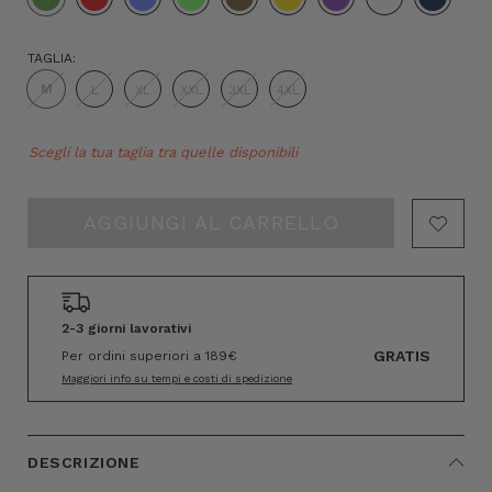
TAGLIA:
M
L
XL
XXL
3XL
4XL
Hurry!
Scegli la tua taglia tra quelle disponibili
Only
left
2-3 giorni lavorativi
GRATIS
Per ordini superiori a 189€
Maggiori info su tempi e costi di spedizione
DESCRIZIONE