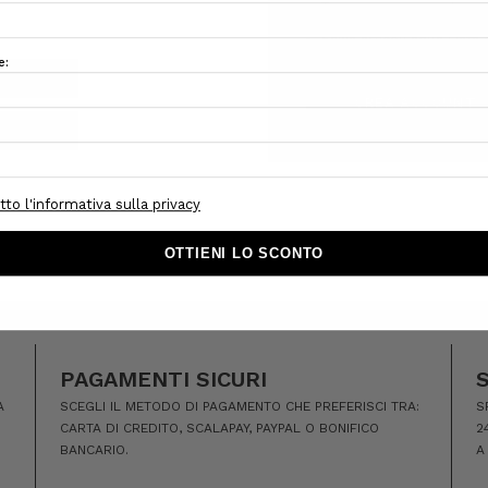
Tracciare i nuovi ordini
Salva articoli nella Lista
CREA ACCOUNT
PAGAMENTI SICURI
A
SCEGLI IL METODO DI PAGAMENTO CHE PREFERISCI TRA:
S
CARTA DI CREDITO, SCALAPAY, PAYPAL O BONIFICO
2
BANCARIO.
A