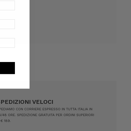
 desideri
SPEDIZIONI VELOCI
PEDIAMO CON CORRIERE ESPRESSO IN TUTTA ITALIA IN
4/48 ORE. SPEDIZIONE GRATUITA PER ORDINI SUPERIORI
 € 189.