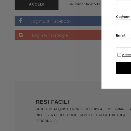
Hai dimenticato la password?
RESI FACILI
SE IL TUO ACQUISTO NON TI SODDISFA, PUOI INVIARE L
RICHIESTA DI RESO DIRETTAMENTE DALLA TUA AREA
PERSONALE.