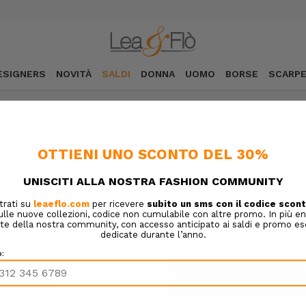
ESIGNERS
NOVITÀ
SALDI
DONNA
UOMO
BORSE
SCARP
ACCEDI
NUOVO CLIENTE?
Crea un account con noi e sa
Completare gli acquisti 
Salvare molteplici indiriz
Accedere allo storico dei