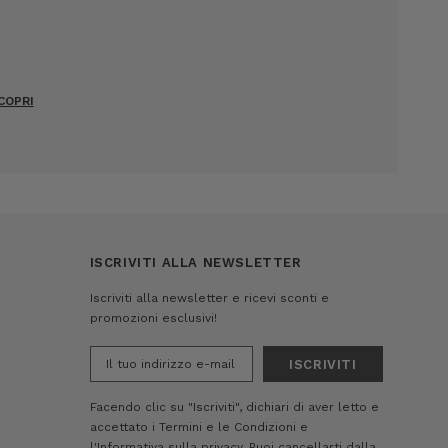
COPRI
ISCRIVITI ALLA NEWSLETTER
Iscriviti alla newsletter e ricevi sconti e
promozioni esclusivi!
Indirizzo
e-
mail
Facendo clic su "Iscriviti", dichiari di aver letto e
accettato i
Termini e le Condizioni
e
l'Informativa sulla privacy.
Puoi cancellarti dalla