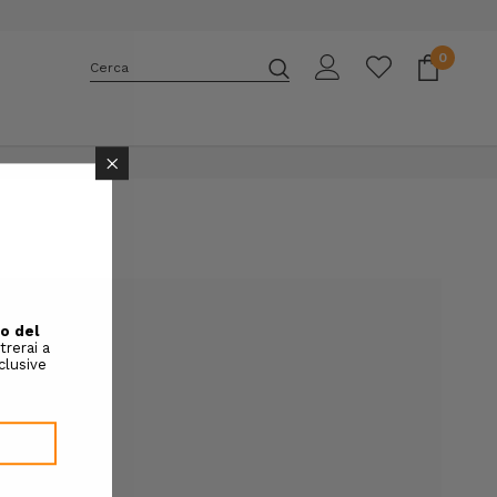
0
Cerca
E
×
rai in grado di:
più velocemente
zi di spedizione
 tuoi ordini