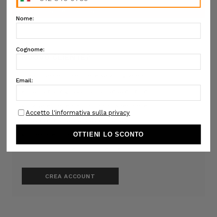
NUOVO CLIENTE?
Crea un account con noi e sarai in grado di:
Completare gli acquisti più velocemente
Salvare molteplici indirizzi di spedizione
Accedere allo storico dei tuoi ordini
Tracciare i nuovi ordini
Salva articoli nella Lista desideri
CREA ACCOUNT