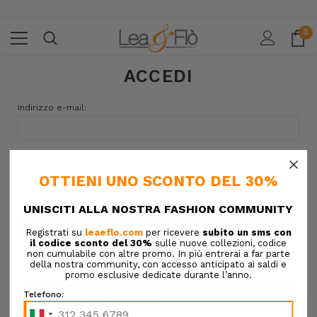
0
ACCEDI
Indirizzo e-mail:
×
Password:
Hai dimenticato la password?