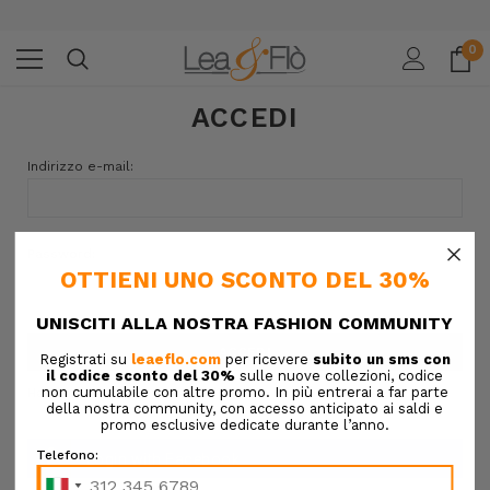
0
ACCEDI
Indirizzo e-mail:
×
Password:
Hai dimenticato la password?