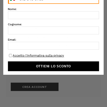
NUOVO CLIENTE?
Crea un account con noi e sarai in grado di:
Completare gli acquisti più velocemente
Salvare molteplici indirizzi di spedizione
Accedere allo storico dei tuoi ordini
Tracciare i nuovi ordini
Salva articoli nella Lista desideri
CREA ACCOUNT