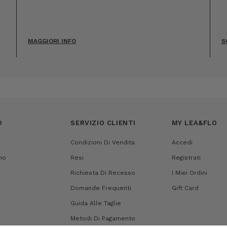
MAGGIORI INFO
S
O
SERVIZIO CLIENTI
MY LEA&FLO
Condizioni Di Vendita
Accedi
mo
Resi
Registrati
Richiesta Di Recesso
I Miei Ordini
Domande Frequenti
Gift Card
Guida Alle Taglie
Metodi Di Pagamento