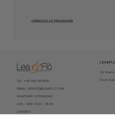
CONSULTA LA PROCEDURA
LEA&FL
Chi Siamo
Dove Sia
TEL: +39 085 9117845
EMAIL: SERVICE@LEAEFLO.COM
WHATSAPP: 3711086063
LUN - VEN | 9:00 - 18:00
CONTATTI