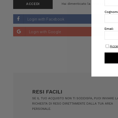
Hai dimenticato la password?
RESI FACILI
SE IL TUO ACQUISTO NON TI SODDISFA, PUOI INVIARE L
RICHIESTA DI RESO DIRETTAMENTE DALLA TUA AREA
PERSONALE.