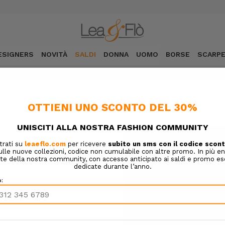
ESIGNERS
NOVITÀ
SALDI
DONNA
UOMO
BORSE
SCARP
ACCEDI
NUOVO CLIENTE?
Crea un account con noi e sa
Completare gli acquisti 
Salvare molteplici indiriz
Accedere allo storico dei