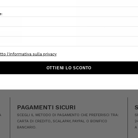
Tracciare i nuovi ordini
Salva articoli nella Lista
CREA ACCOUNT
PAGAMENTI SICURI
A
SCEGLI IL METODO DI PAGAMENTO CHE PREFERISCI TRA:
S
CARTA DI CREDITO, SCALAPAY, PAYPAL O BONIFICO
2
BANCARIO.
A