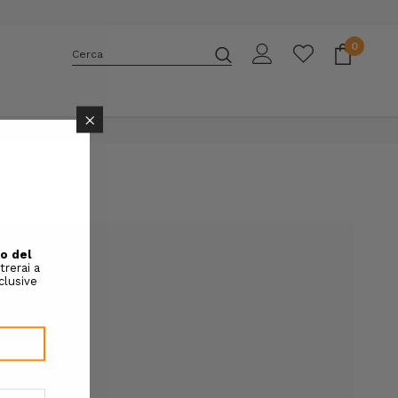
0
Cerca
E
×
rai in grado di:
più velocemente
zi di spedizione
 tuoi ordini