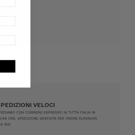
 desideri
SPEDIZIONI VELOCI
PEDIAMO CON CORRIERE ESPRESSO IN TUTTA ITALIA IN
4/48 ORE. SPEDIZIONE GRATUITA PER ORDINI SUPERIORI
 € 189.