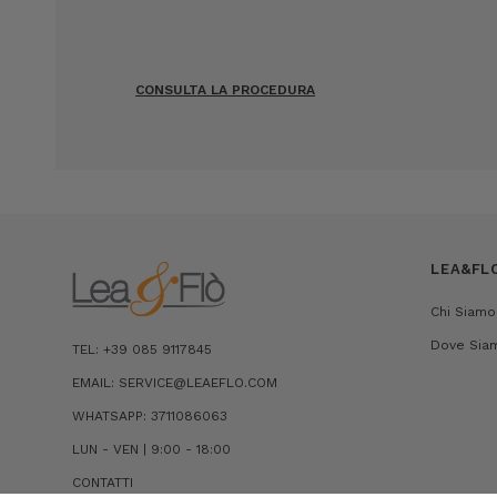
CONSULTA LA PROCEDURA
LEA&FL
Chi Siamo
Dove Sia
TEL: +39 085 9117845
EMAIL: SERVICE@LEAEFLO.COM
WHATSAPP: 3711086063
LUN - VEN | 9:00 - 18:00
CONTATTI