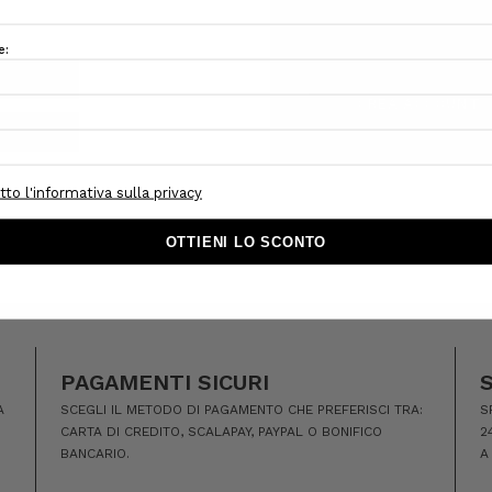
Tracciare i nuovi ordini
Salva articoli nella Lista
CREA ACCOUNT
PAGAMENTI SICURI
A
SCEGLI IL METODO DI PAGAMENTO CHE PREFERISCI TRA:
S
CARTA DI CREDITO, SCALAPAY, PAYPAL O BONIFICO
2
BANCARIO.
A