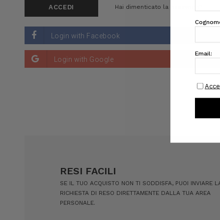
Hai dimenticato la password?
RESI FACILI
SE IL TUO ACQUISTO NON TI SODDISFA, PUOI INVIARE L
RICHIESTA DI RESO DIRETTAMENTE DALLA TUA AREA
PERSONALE.