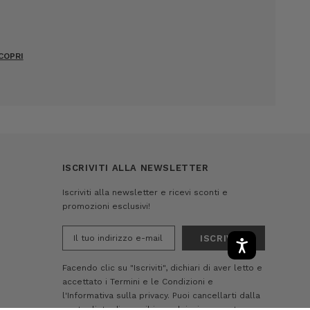
COPRI
ISCRIVITI ALLA NEWSLETTER
Iscriviti alla newsletter e ricevi sconti e
promozioni esclusivi!
Indirizzo
e-
mail
Facendo clic su "Iscriviti", dichiari di aver letto e
accettato i
Termini e le Condizioni
e
l'Informativa sulla privacy.
Puoi cancellarti dalla
nostra lista di e-mail in qualsiasi momento