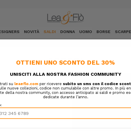
ESIGNERS
NOVITÀ
SALDI
DONNA
UOMO
BORSE
SCARP
ACCEDI
NUOVO CLIENTE?
Crea un account con noi e sa
Completare gli acquisti 
Salvare molteplici indiriz
Accedere allo storico dei