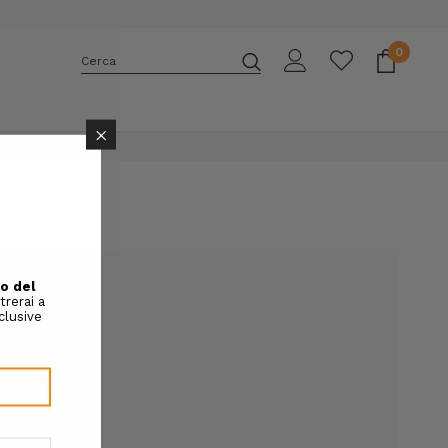
0
Cerca
E
×
rai in grado di:
più velocemente
zi di spedizione
 tuoi ordini