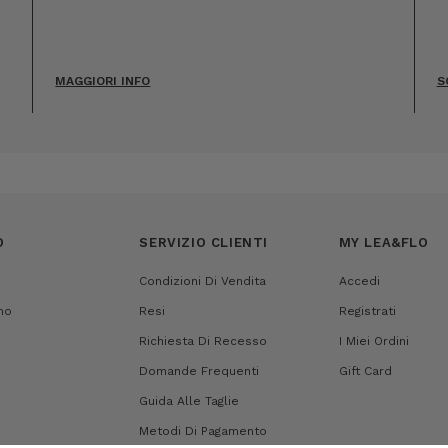
MAGGIORI INFO
S
O
SERVIZIO CLIENTI
MY LEA&FLO
Condizioni Di Vendita
Accedi
mo
Resi
Registrati
Richiesta Di Recesso
I Miei Ordini
Domande Frequenti
Gift Card
Guida Alle Taglie
Metodi Di Pagamento