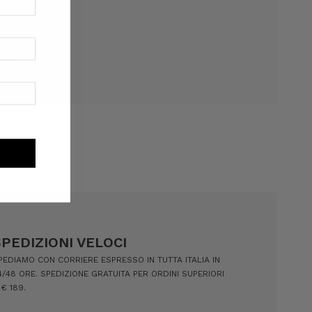
 desideri
SPEDIZIONI VELOCI
PEDIAMO CON CORRIERE ESPRESSO IN TUTTA ITALIA IN
4/48 ORE. SPEDIZIONE GRATUITA PER ORDINI SUPERIORI
 € 189.