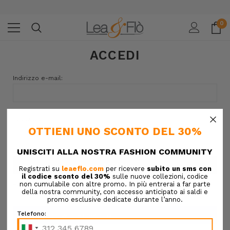
0
ACCEDI
Indirizzo e-mail:
×
Password:
Hai dimenticato la password?