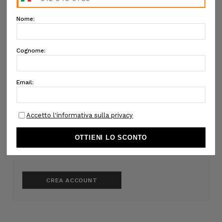
NUOVO CLIENTE?
Crea un account con noi e sarai in grado di:
Completare gli acquisti più velocemente
Salvare molteplici indirizzi di spedizione
Accedere allo storico dei tuoi ordini
Tracciare i nuovi ordini
Salva articoli nella Lista desideri
CREA ACCOUNT