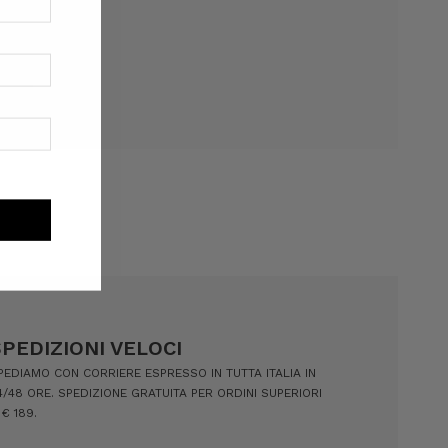
 desideri
SPEDIZIONI VELOCI
PEDIAMO CON CORRIERE ESPRESSO IN TUTTA ITALIA IN
4/48 ORE. SPEDIZIONE GRATUITA PER ORDINI SUPERIORI
 € 189.