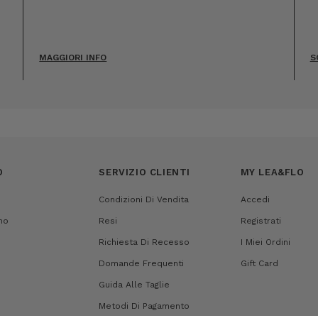
MAGGIORI INFO
S
O
SERVIZIO CLIENTI
MY LEA&FLO
Condizioni Di Vendita
Accedi
mo
Resi
Registrati
Richiesta Di Recesso
I Miei Ordini
Domande Frequenti
Gift Card
Guida Alle Taglie
Metodi Di Pagamento