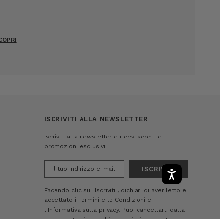
COPRI
ISCRIVITI ALLA NEWSLETTER
Iscriviti alla newsletter e ricevi sconti e
promozioni esclusivi!
Indirizzo
e-
mail
Facendo clic su "Iscriviti", dichiari di aver letto e
accettato i
Termini e le Condizioni
e
l'Informativa sulla privacy.
Puoi cancellarti dalla
nostra lista di e-mail in qualsiasi momento