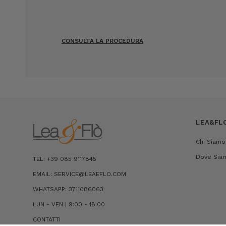
CONSULTA LA PROCEDURA
LEA&FL
Chi Siamo
Dove Sia
TEL: +39 085 9117845
EMAIL: SERVICE@LEAEFLO.COM
WHATSAPP: 3711086063
LUN - VEN | 9:00 - 18:00
CONTATTI