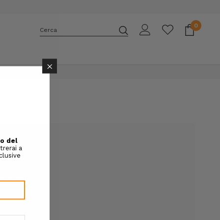
0
Cerca
E
×
rai in grado di:
più velocemente
zi di spedizione
 tuoi ordini