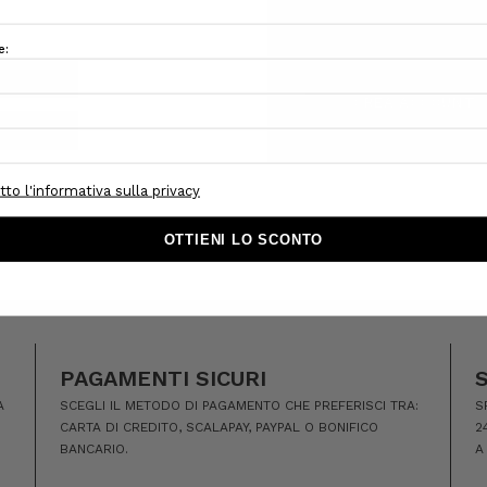
Tracciare i nuovi ordini
Salva articoli nella Lista
CREA ACCOUNT
PAGAMENTI SICURI
A
SCEGLI IL METODO DI PAGAMENTO CHE PREFERISCI TRA:
S
CARTA DI CREDITO, SCALAPAY, PAYPAL O BONIFICO
2
BANCARIO.
A