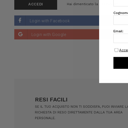
Hai dimenticato la password?
RESI FACILI
SE IL TUO ACQUISTO NON TI SODDISFA, PUOI INVIARE L
RICHIESTA DI RESO DIRETTAMENTE DALLA TUA AREA
PERSONALE.