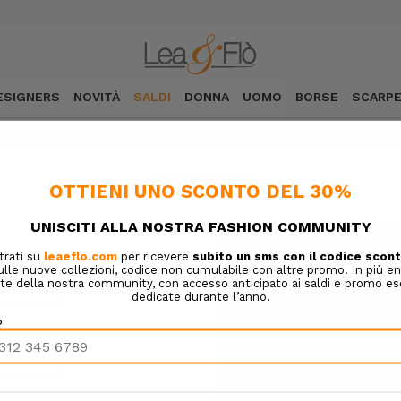
ESIGNERS
NOVITÀ
SALDI
DONNA
UOMO
BORSE
SCARP
ACCEDI
NUOVO CLIENTE?
Crea un account con noi e sa
Completare gli acquisti 
Salvare molteplici indiriz
Accedere allo storico dei